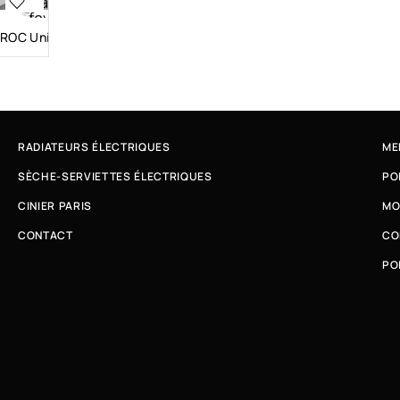
aux
favoris
ROC Uni
Vue
rapide
RADIATEURS ÉLECTRIQUES
ME
SÈCHE-SERVIETTES ÉLECTRIQUES
PO
CINIER PARIS
MO
CONTACT
CO
PO