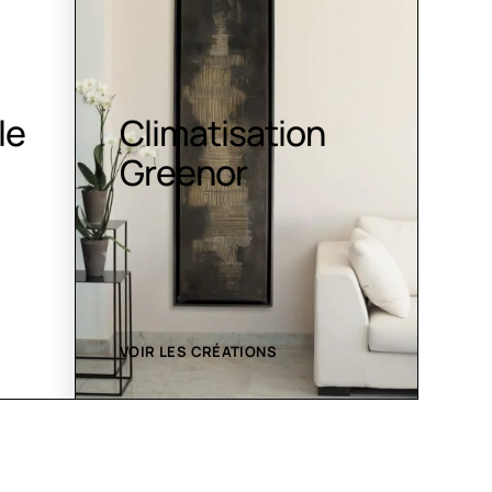
imatisation
Luminaires
reenor
R LES CRÉATIONS
VOIR LES CRÉATIONS