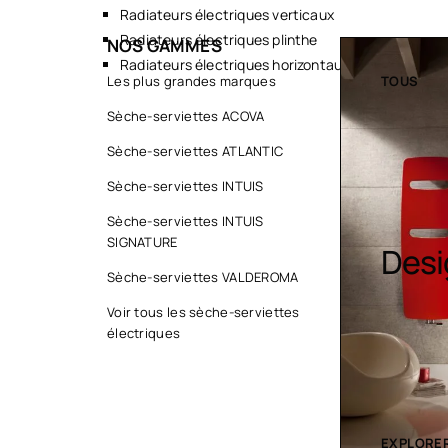
Radiateurs électriques verticaux
Radiateurs électriques plinthe
NOS GAMMES
Radiateurs électriques horizontaux
TOUS
Les plus grandes marques
TOUS
Sèche-serviettes ACOVA
Sèche-serviettes ATLANTIC
Sèche-serviettes INTUIS
Sèche-serviettes INTUIS
SIGNATURE
Sèche serviette
Desi
Sèche-serviettes VALDEROMA
Voir tous les sèche-serviettes
électriques
EXPLORER LA COLLECTION
EXPLORER