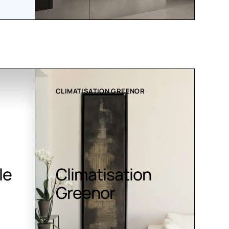
MATISATION GREENOR
COLLECTION LT
imatisation
Luminaires
reenor