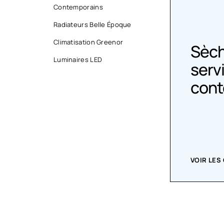
Contemporains
Radiateurs Belle Époque
Climatisation Greenor
Sèche-
ateurs
Luminaires LED
serviettes
emporains
contemporain
MAINTENANT
VOIR LES CRÉATIONS