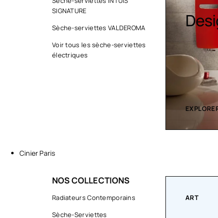
Sèche-serviettes INTUIS
SIGNATURE
Sèche serviette
Desi
Sèche-serviettes VALDEROMA
Voir tous les sèche-serviettes
électriques
EXPLORER LA COLLECTION
EXPLORER
Cinier Paris
NOS COLLECTIONS
RS
Radiateurs Contemporains
ART
Sèche-Serviettes