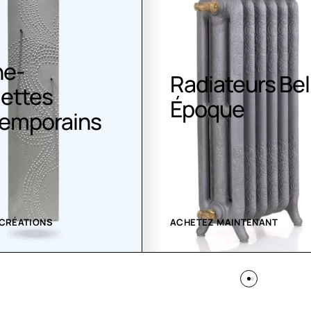
Radiateurs Belle
Cl
Époque
G
s
ACHETEZ MAINTENANT
VOI