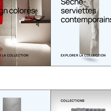
Sèche-
gn colorés
serviettes
contemporain
 LA COLLECTION
EXPLORER LA COLLECTION
COLLECTIONS
CLI