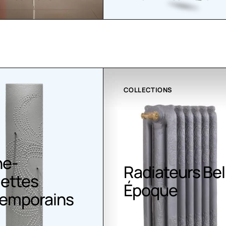
COLLECTIONS
CLI
Radiateurs Belle
Cl
Époque
G
s