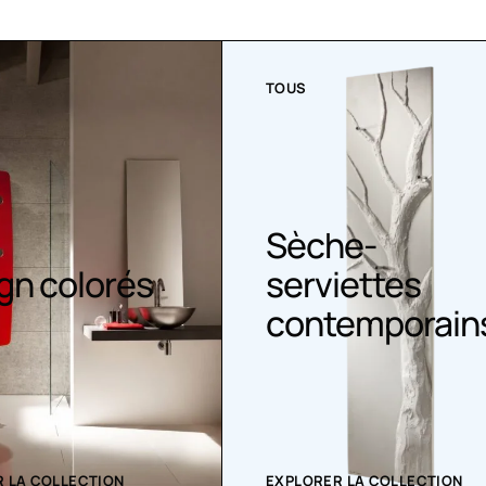
TOUS
Sèche-
gn colorés
serviettes
contemporain
 LA COLLECTION
EXPLORER LA COLLECTION