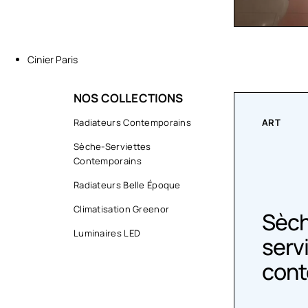
Cinier Paris
NOS COLLECTIONS
RS
Radiateurs Contemporains
ART
Sèche-Serviettes
Contemporains
Radiateurs Belle Époque
Climatisation Greenor
Sèche-
ateurs
Luminaires LED
serviettes
emporains
contemporain