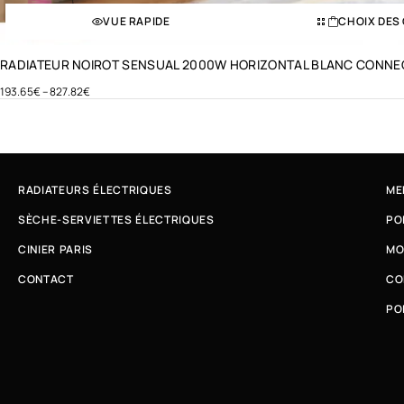
VUE RAPIDE
CHOIX DES
RADIATEUR NOIROT SENSUAL 2000W HORIZONTAL BLANC CONNE
193.65
€
–
827.82
€
RADIATEURS ÉLECTRIQUES
ME
SÈCHE-SERVIETTES ÉLECTRIQUES
PO
CINIER PARIS
MO
CONTACT
CO
PO