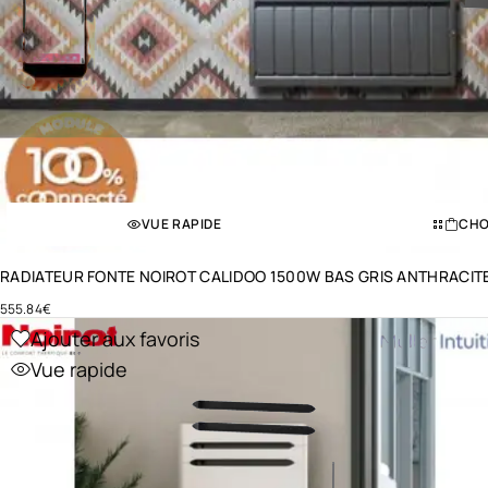
VUE RAPIDE
CHO
RADIATEUR FONTE NOIROT CALIDOO 1500W BAS GRIS ANTHRACI
555.84
€
Ajouter aux favoris
Vue rapide