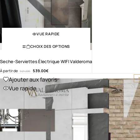
VUE RAPIDE
CHOIX DES OPTIONS
Seche-Serviettes Électrique WIFI Valderoma
À partir de
539.00
€
921.20
€
Ajouter aux favoris
-
Vue rapide