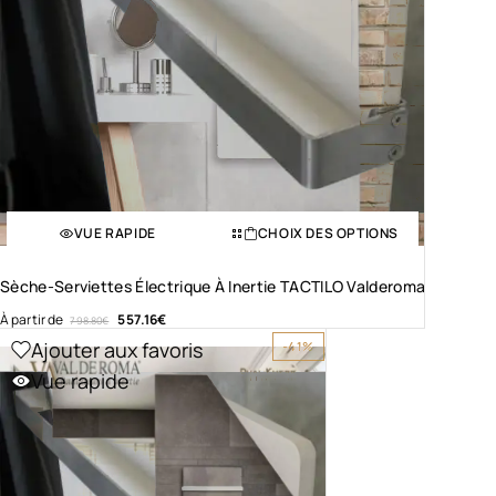
VUE RAPIDE
CHOIX DES OPTIONS
Sèche-Serviettes Électrique À Inertie TACTILO Valderoma
À partir de
557.16
€
798.80
€
Ajouter aux favoris
-41%
Vue rapide