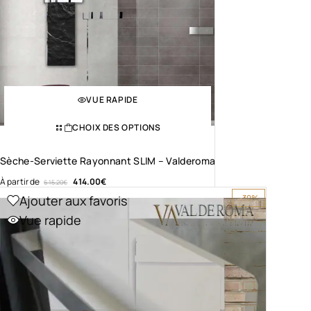
VUE RAPIDE
CHOIX DES OPTIONS
Sèche-Serviette Rayonnant SLIM – Valderoma
À partir de
414.00
€
615.20
€
Ajouter aux favoris
-30%
Vue rapide