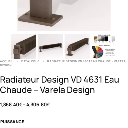
ACCUEIL
CATALOGUE
RADIATEUR DESIGN VD 4631 EAU CHAUDE – VARELA
DESIGN
Radiateur Design VD 4631 Eau
Chaude – Varela Design
1,868.40
€
–
4,306.80
€
PUISSANCE