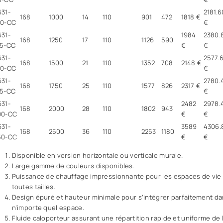
631-
2181.6
168
1000
14
110
901
472
1818 €
00-CC
€
631-
1984
2380.
168
1250
17
110
1126
590
25-CC
€
€
631-
2577.
168
1500
21
110
1352
708
2148 €
50-CC
€
631-
2780.
168
1750
25
110
1577
826
2317 €
75-CC
€
631-
2482
2978.
168
2000
28
110
1802
943
00-CC
€
€
631-
3589
4306.
168
2500
36
110
2253
1180
50-CC
€
€
Disponible en version horizontale ou verticale murale.
Large gamme de couleurs disponibles.
Puissance de chauffage impressionnante pour les espaces de vie
toutes tailles.
Design épuré et hauteur minimale pour s’intégrer parfaitement d
n’importe quel espace.
Fluide caloporteur assurant une répartition rapide et uniforme de 