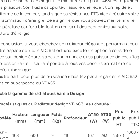
 plus de son design élégant, le Radiateur design VD 4631 est égaleme
ès pratique. Son fluide caloporteur assure une répartition rapide et
iforme de la chaleur, tandis que sa résistance PTC aide à réduire votre
nsommation d’énergie. Cela signifie que vous pouvez maintenir une
mpérature confortable tout en réalisant des économies sur votre
cture d’énergie.
 conclusion, si vous cherchez un radiateur élégant et performant pou
tre espace de vie, le VD4631 est une excellente option à considérer.
ec son design épuré, sa hauteur minimale et sa puissance de chauffa
pressionnante, il saura répondre à tous vos besoins en matière de
nfort thermique.
autre part, pour plus de puissance n’hésitez pas à regarder le VD4632,
rsion superposée du VD4631.
ute la gamme de radiateurs Varela Design
ractéristiques du Radiateur design VD 4631 eau chaude :
Prix
Prix
Hauteur
Longueur
Poids
ΔT50
ΔT30
odèle
Profondeur
public
publ
(mm)
(mm)
(Kg)
(W)
(W)
HT
TT
631-
1868.
168
600
9
110
541
283
1557 €
0-CC
€