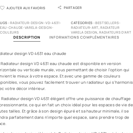
PARTAGER
AJOUTER AUX FAVORIS
UGS :
RADIATEUR-DESIGN-VD-4631-
CATÉGORIES :
BESTSELLERS-
EAU-CHAUDE-VARELA-DESIGN-
RADIATEUR-ART
,
RADIATEUR
COULEURS
VARELA DESIGN
,
RADIATEURS D'ART
DESCRIPTION
INFORMATIONS COMPLÉMENTAIRES
diateur design VD 4631 eau chaude
 Radiateur design VD 4631 eau chaude est disponible en version
rizontale ou verticale murale, vous permettant de choisir l’option qui
nvient le mieux à votre espace. Et avec une gamme de couleurs
sponibles, vous pouvez facilement trouver un radiateur qui s’harmoni
ec votre décor intérieur.
 Radiateur design VD 4631 élégant offre une puissance de chauffage
pressionnante, ce qui en fait un choix idéal pour les espaces de vie de
utes tailles. Et grâce à son design épuré et sa hauteur minimale, il se
ndra parfaitement dans n’importe quel espace, sans prendre trop de
ace.