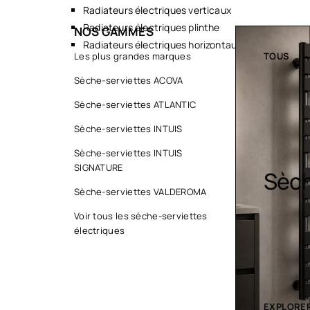
Radiateurs électriques verticaux
Radiateurs électriques plinthe
NOS GAMMES
Radiateurs électriques horizontaux
TOUS
Les plus grandes marques
TOUS
Sèche-serviettes ACOVA
Sèche-serviettes ATLANTIC
Sèche-serviettes INTUIS
Sèche-serviettes INTUIS
SIGNATURE
Sèche serviette
Desi
Sèche-serviettes VALDEROMA
Voir tous les sèche-serviettes
électriques
EXPLORER LA COLLECTION
EXPLORER