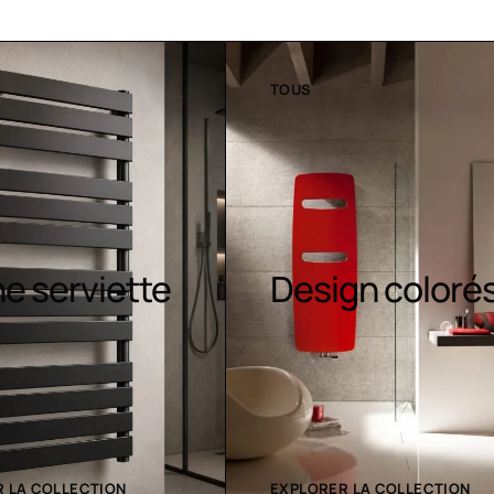
TOUS
Sèche-
gn colorés
serviettes
contemporain
 LA COLLECTION
EXPLORER LA COLLECTION