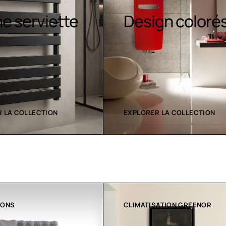
Sèche-
gn colorés
serviettes
contemporain
 LA COLLECTION
EXPLORER LA COLLECTION
ATION GREENOR
COLLECTION LT