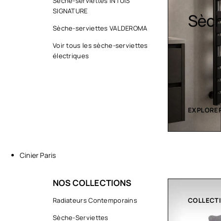
Sèche-serviettes INTUIS
SIGNATURE
Sèche serviette
Desi
Sèche-serviettes VALDEROMA
Voir tous les sèche-serviettes
électriques
EXPLORER LA COLLECTION
EXPLORER
Cinier Paris
NOS COLLECTIONS
COLLECTIONS
Radiateurs Contemporains
CLIMATIS
Sèche-Serviettes