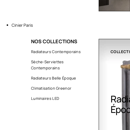
Cinier Paris
NOS COLLECTIONS
COLLECTIONS
Radiateurs Contemporains
CLIMATIS
Sèche-Serviettes
Contemporains
Radiateurs Belle Époque
Climatisation Greenor
Radiateurs Belle
Clim
Luminaires LED
Époque
Gree