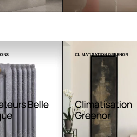
ATION GREENOR
COLLECTION LT
atisation
Luminaires LE
nor