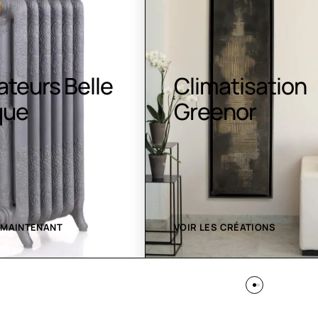
atisation
Luminaires LE
nor
 CRÉATIONS
VOIR LES CRÉATIONS