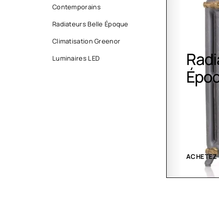
Contemporains
Radiateurs Belle Époque
Climatisation Greenor
Radiateurs Belle
Clim
Luminaires LED
Époque
Gree
ACHETEZ MAINTENANT
VOIR LES