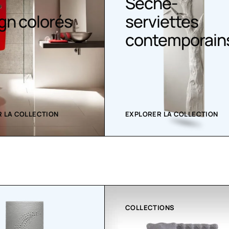
Sèche-
gn colorés
serviettes
contemporain
 LA COLLECTION
EXPLORER LA COLLECTION
IONS
CLIMATISATION GREENOR