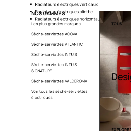
Radiateurs électriques verticaux
Radiateurs électriques plinthe
NOS GAMMES
Radiateurs électriques horizontaux
TOUS
Les plus grandes marques
TOUS
Sèche-serviettes ACOVA
Sèche-serviettes ATLANTIC
Sèche-serviettes INTUIS
Sèche-serviettes INTUIS
SIGNATURE
Sèche serviette
Desi
Sèche-serviettes VALDEROMA
Voir tous les sèche-serviettes
électriques
EXPLORER LA COLLECTION
EXPLORER