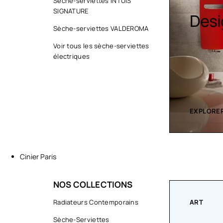
Sèche-serviettes INTUIS
SIGNATURE
Sèche serviette
Desi
Sèche-serviettes VALDEROMA
Voir tous les sèche-serviettes
électriques
EXPLORER LA COLLECTION
EXPLORER
Cinier Paris
NOS COLLECTIONS
ART
Radiateurs Contemporains
COLLECT
Sèche-Serviettes