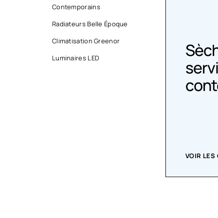
Contemporains
Radiateurs Belle Époque
Climatisation Greenor
Sèche-
Radi
Luminaires LED
serviettes
Épo
contemporains
VOIR LES CRÉATIONS
ACHETEZ