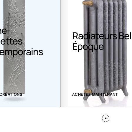
ateurs Belle
Climatisation
que
Greenor
 MAINTENANT
VOIR LES CRÉATIONS