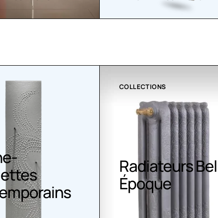
IONS
CLIMATISATION GREENOR
ateurs Belle
Climatisation
que
Greenor