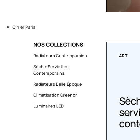
Cinier Paris
NOS COLLECTIONS
ART
Radiateurs Contemporains
COLLECT
Sèche-Serviettes
Contemporains
Radiateurs Belle Époque
Climatisation Greenor
Sèche-
Radi
Luminaires LED
serviettes
Épo
contemporains