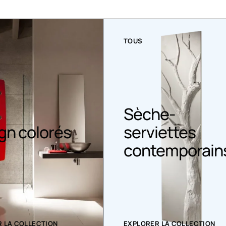
TOUS
Sèche-
gn colorés
serviettes
contemporain
 LA COLLECTION
EXPLORER LA COLLECTION