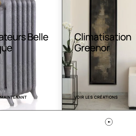
atisation
Luminaires LE
nor
 CRÉATIONS
VOIR LES CRÉATIONS