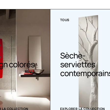
TOUS
Sèche-
gn colorés
serviettes
contemporain
 LA COLLECTION
EXPLORER LA COLLECTION