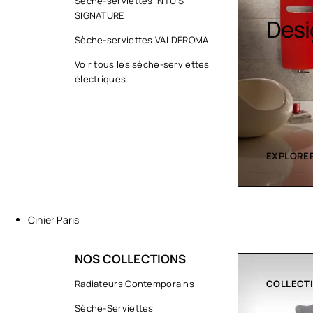
Sèche-serviettes INTUIS
SIGNATURE
Sèche serviette
Desi
Sèche-serviettes VALDEROMA
Voir tous les sèche-serviettes
électriques
EXPLORER LA COLLECTION
EXPLORER
Cinier Paris
NOS COLLECTIONS
COLLECTIONS
Radiateurs Contemporains
CLIMATIS
Sèche-Serviettes