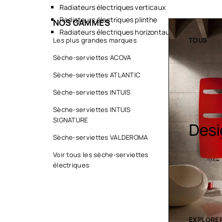
Radiateurs électriques verticaux
Radiateurs électriques plinthe
NOS GAMMES
Radiateurs électriques horizontaux
TOUS
Les plus grandes marques
TOUS
Sèche-serviettes ACOVA
Sèche-serviettes ATLANTIC
Sèche-serviettes INTUIS
Sèche-serviettes INTUIS
SIGNATURE
Sèche serviette
Desi
Sèche-serviettes VALDEROMA
Voir tous les sèche-serviettes
électriques
EXPLORER LA COLLECTION
EXPLORER