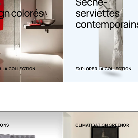
Sèche-
gn colorés
serviettes
contemporain
 LA COLLECTION
EXPLORER LA COLLECTION
ATION GREENOR
COLLECTION LT