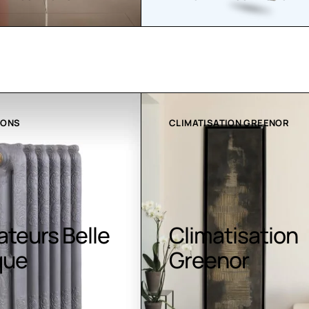
ATION GREENOR
COLLECTION LT
atisation
Luminaires LE
nor