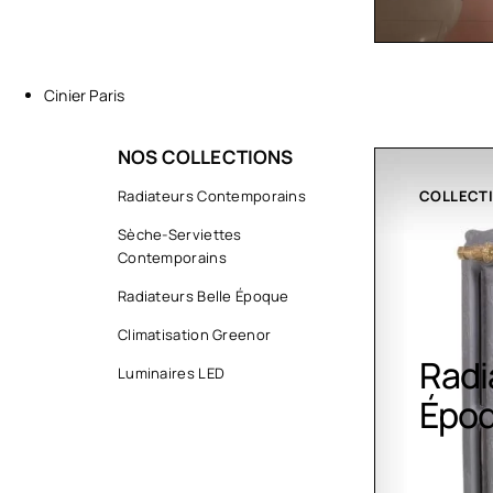
Cinier Paris
NOS COLLECTIONS
COLLECTIONS
Radiateurs Contemporains
CLIMATIS
Sèche-Serviettes
Contemporains
Radiateurs Belle Époque
Climatisation Greenor
Radiateurs Belle
Clim
Luminaires LED
Époque
Gree