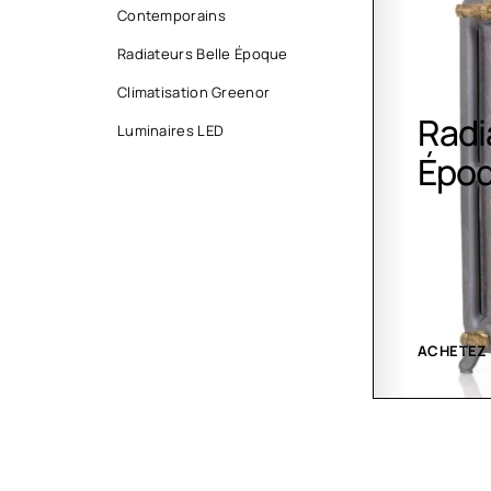
Contemporains
Radiateurs Belle Époque
Climatisation Greenor
Radiateurs Belle
Clim
Luminaires LED
Époque
Gree
ACHETEZ MAINTENANT
VOIR LES