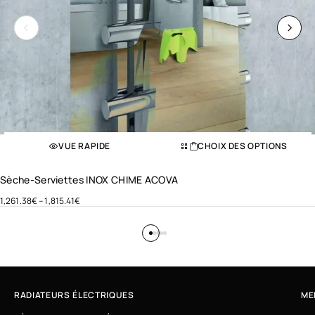
VUE RAPIDE
CHOIX DES OPTIONS
Sèche-Serviettes INOX CHIME ACOVA
1,261.38
€
–
1,815.41
€
RADIATEURS ÉLECTRIQUES
ME