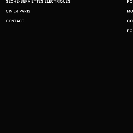
SÈCHE-SERVIETTES ÉLECTRIQUES
PO
CINIER PARIS
MO
CONTACT
CO
PO