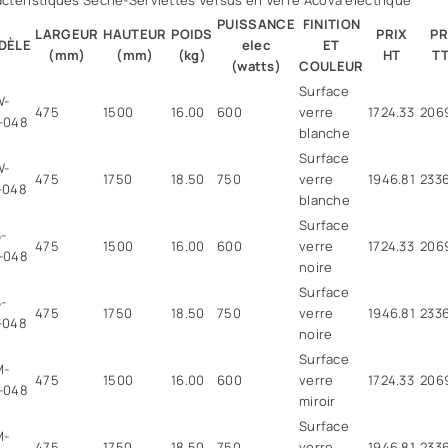
ctéristiques Sèche-Serviettes Versus en Verre Acova électrique
PUISSANCE
FINITION
LARGEUR
HAUTEUR
POIDS
PRIX
PR
DÈLE
elec
ET
(mm)
(mm)
(kg)
HT
T
(watts)
COULEUR
Surface
W-
475
1500
16.00
600
verre
1724.33
206
-048
blanche
Surface
W-
475
1750
18.50
750
verre
1946.81
2336
-048
blanche
Surface
-
475
1500
16.00
600
verre
1724.33
206
-048
noire
Surface
-
475
1750
18.50
750
verre
1946.81
2336
-048
noire
Surface
M-
475
1500
16.00
600
verre
1724.33
206
-048
miroir
Surface
M-
475
1750
18.50
750
verre
1946.81
2336