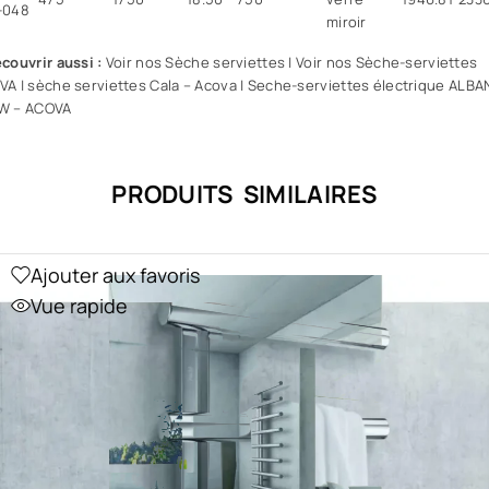
-048
miroir
couvrir aussi :
Voir nos Sèche serviettes
|
Voir nos Sèche-serviettes
VA
|
sèche serviettes Cala – Acova
|
Seche-serviettes électrique ALBA
W – ACOVA
PRODUITS SIMILAIRES
Ajouter aux favoris
Vue rapide