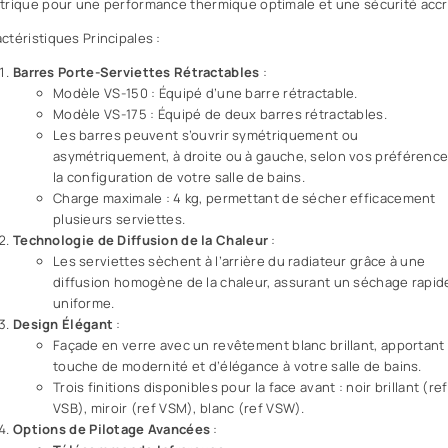
trique pour une performance thermique optimale et une sécurité accr
ctéristiques Principales :
Barres Porte-Serviettes Rétractables
:
Modèle VS-150 : Équipé d’une barre rétractable.
Modèle VS-175 : Équipé de deux barres rétractables.
Les barres peuvent s’ouvrir symétriquement ou
asymétriquement, à droite ou à gauche, selon vos préférence
la configuration de votre salle de bains.
Charge maximale : 4 kg, permettant de sécher efficacement
plusieurs serviettes.
Technologie de Diffusion de la Chaleur
:
Les serviettes sèchent à l’arrière du radiateur grâce à une
diffusion homogène de la chaleur, assurant un séchage rapid
uniforme.
Design Élégant
:
Façade en verre avec un revêtement blanc brillant, apportant
touche de modernité et d’élégance à votre salle de bains.
Trois finitions disponibles pour la face avant : noir brillant (ref
VSB), miroir (ref VSM), blanc (ref VSW).
Options de Pilotage Avancées
: