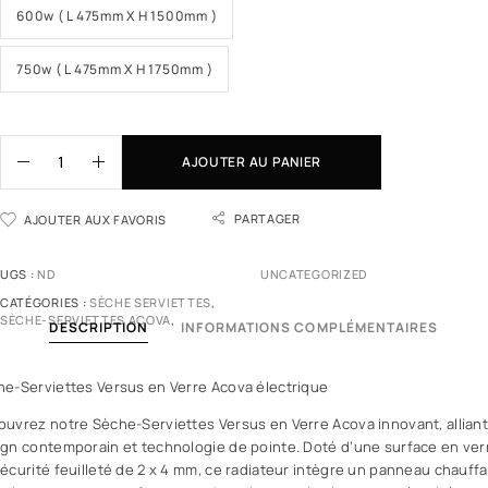
600w ( L 475mm X H 1500mm )
750w ( L 475mm X H 1750mm )
AJOUTER AU PANIER
PARTAGER
AJOUTER AUX FAVORIS
UGS :
ND
UNCATEGORIZED
CATÉGORIES :
SÈCHE SERVIETTES
,
SÈCHE-SERVIETTES ACOVA
,
DESCRIPTION
INFORMATIONS COMPLÉMENTAIRES
e-Serviettes Versus en Verre Acova électrique
uvrez notre Sèche-Serviettes Versus en Verre Acova innovant, allian
gn contemporain et technologie de pointe. Doté d’une surface en ver
écurité feuilleté de 2 x 4 mm, ce radiateur intègre un panneau chauff