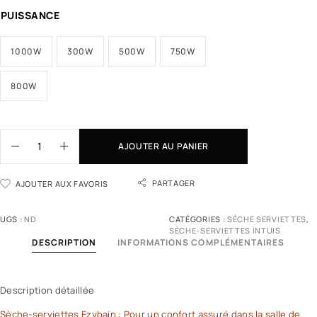
PUISSANCE
1000W
300W
500W
750W
800W
AJOUTER AU PANIER
PARTAGER
AJOUTER AUX FAVORIS
UGS :
ND
CATÉGORIES :
SÈCHE SERVIETTES
,
SÈCHE-SERVIETTES INTUIS
DESCRIPTION
INFORMATIONS COMPLÉMENTAIRES
Description détaillée
Sèche-serviettes Ezybain : Pour un confort assuré dans la salle de