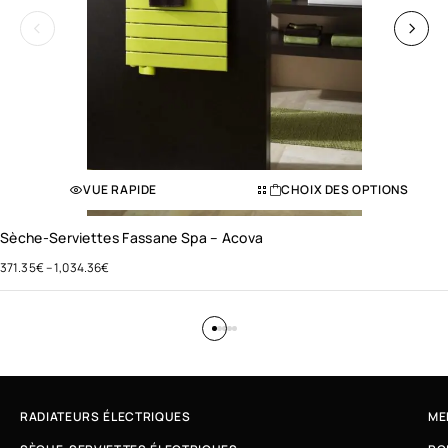
VUE RAPIDE
CHOIX DES OPTIONS
Sèche-Serviettes Fassane Spa – Acova
371.35
€
–
1,034.36
€
RADIATEURS ÉLECTRIQUES
ME