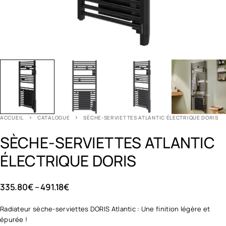
ACCUEIL
CATALOGUE
SÈCHE-SERVIETTES ATLANTIC ÉLECTRIQUE DORIS
SÈCHE-SERVIETTES ATLANTIC
ÉLECTRIQUE DORIS
335.80
€
–
491.18
€
Radiateur sèche-serviettes DORIS Atlantic : Une finition légère et
épurée !