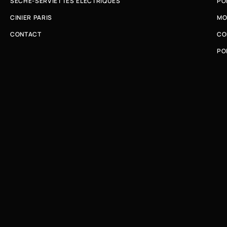
SÈCHE-SERVIETTES ÉLECTRIQUES
PO
CINIER PARIS
MO
CONTACT
CO
PO