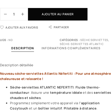
AJOUTER AU PANIER
PARTAGER
AJOUTER AUX FAVORIS
UGS :
ND
CATÉGORIES :
SÈCHE SERVIETTES
,
SÈCHE-SERVIETTES ATLANTIC
DESCRIPTION
INFORMATIONS COMPLÉMENTAIRES
Description détaillée
Nouveau sèche-serviettes Atlantic Néfertiti : Pour une atmosphère
chaleureuse et relaxante !
Sèche-serviettes ATLANTIC NEFERTITI
.
Fluide thermo-
conducteur
: Assure une
température idéale
et des
serviettes
chaudes et sèches
.
Programmez simplement votre appareil via l
‘application
Cozytouch
et un
boîtier intuitif
.
Pilotable à distance
.