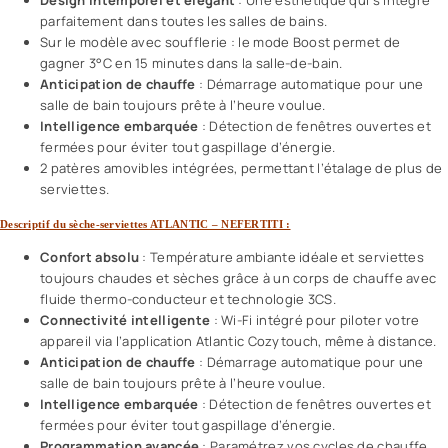
Design intemporel et élégant
: Une esthétique qui s’intègre
parfaitement dans toutes les salles de bains.
Sur le modèle avec soufflerie : le mode Boost permet de
gagner 3°C en 15 minutes dans la salle-de-bain.
Anticipation de chauffe
: Démarrage automatique pour une
salle de bain toujours prête à l’heure voulue.
Intelligence embarquée
: Détection de fenêtres ouvertes et
fermées pour éviter tout gaspillage d’énergie.
2 patères amovibles intégrées, permettant l’étalage de plus de
serviettes.
Descriptif du sèche-serviettes ATLANTIC – NEFERTITI :
Confort absolu
: Température ambiante idéale et serviettes
toujours chaudes et sèches grâce à un corps de chauffe avec
fluide thermo-conducteur et technologie 3CS.
Connectivité intelligente
: Wi-Fi intégré pour piloter votre
appareil via l’application Atlantic Cozytouch, même à distance.
Anticipation de chauffe
: Démarrage automatique pour une
salle de bain toujours prête à l’heure voulue.
Intelligence embarquée
: Détection de fenêtres ouvertes et
fermées pour éviter tout gaspillage d’énergie.
Programmation avancée
: Paramétrez vos cycles de chauffe,