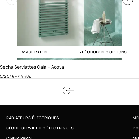
VUE RAPIDE
CHOIX DES OPTIONS
Sèche Serviettes Cala – Acova
572.54
€
–
714.40
€
RADIATEURS ÉLECTRIQUES
ME
SÈCHE-SERVIETTES ÉLECTRIQUES
PO
CINIER PARIS
MO