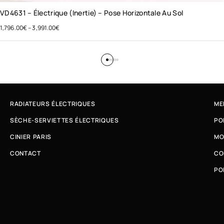
VD4631 – Électrique (inertie) – Pose Horizontale Au Sol
1,796.00
€
–
3,991.00
€
RADIATEURS ÉLECTRIQUES
ME
SÈCHE-SERVIETTES ÉLECTRIQUES
PO
CINIER PARIS
MO
CONTACT
CO
PO