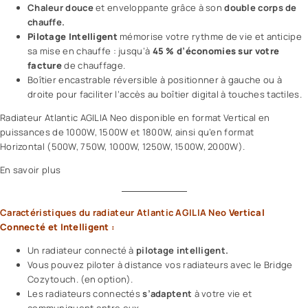
Chaleur douce
et enveloppante grâce à son
double corps de
chauffe.
Pilotage Intelligent
mémorise votre rythme de vie et anticipe
sa mise en chauffe : jusqu’à
45 % d’économies sur votre
facture
de chauffage.
Boîtier encastrable réversible à positionner à gauche ou à
droite pour faciliter l’accès au boîtier digital à touches tactiles.
Radiateur Atlantic AGILIA Neo disponible en format Vertical en
puissances de 1000W, 1500W et 1800W, ainsi qu’en format
Horizontal (500W, 750W, 1000W, 1250W, 1500W, 2000W).
En savoir plus
Caractéristiques du radiateur Atlantic AGILIA Neo
Vertical
Connecté et Intelligent :
Un radiateur connecté à
pilotage intelligent.
Vous pouvez piloter à distance vos radiateurs avec le
Bridge
Cozytouch
. (en option).
Les radiateurs connectés
s’adaptent
à votre vie et