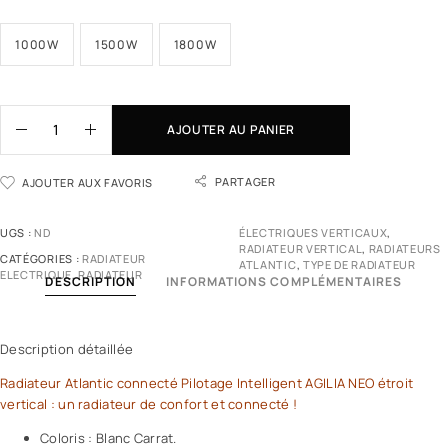
1000W
1500W
1800W
AJOUTER AU PANIER
PARTAGER
AJOUTER AUX FAVORIS
UGS :
ND
ÉLECTRIQUES VERTICAUX
,
RADIATEUR VERTICAL
,
RADIATEURS
CATÉGORIES :
RADIATEUR
ATLANTIC
,
TYPE DE RADIATEUR
ELECTRIQUE
,
RADIATEUR
DESCRIPTION
INFORMATIONS COMPLÉMENTAIRES
Description détaillée
Radiateur Atlantic connecté Pilotage Intelligent AGILIA NEO étroit
vertical : un radiateur de confort et connecté !
Coloris : Blanc Carrat.