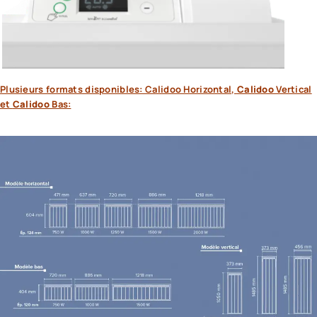
Plusieurs formats disponibles: Calidoo Horizontal,
Calidoo
Vertical
et
Calidoo
Bas: