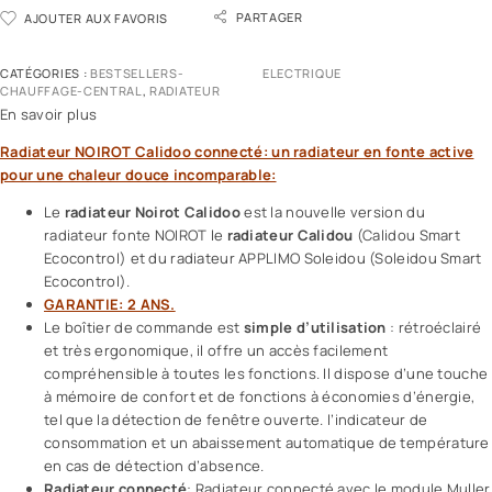
PARTAGER
AJOUTER AUX FAVORIS
CATÉGORIES :
BESTSELLERS-
ELECTRIQUE
CHAUFFAGE-CENTRAL
,
RADIATEUR
En savoir plus
Radiateur NOIROT Calidoo connecté: un radiateur en fonte active
pour une chaleur douce incomparable:
Le
radiateur Noirot Calidoo
est la nouvelle version du
radiateur fonte NOIROT le
radiateur Calidou
(Calidou Smart
Ecocontrol) et du radiateur APPLIMO Soleidou (Soleidou Smart
Ecocontrol).
GARANTIE: 2 ANS.
Le boîtier de commande est
simple d’utilisation
: rétroéclairé
et très ergonomique, il offre un accès facilement
compréhensible à toutes les fonctions. Il dispose d’une touche
à mémoire de confort et de fonctions à économies d’énergie,
tel que la détection de fenêtre ouverte. l’indicateur de
consommation et un abaissement automatique de température
en cas de détection d’absence.
Radiateur connecté
: Radiateur connecté avec le module Muller