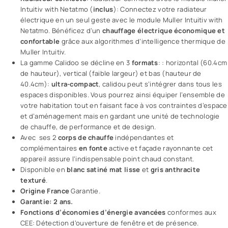
Intuitiv with Netatmo (
inclus
): Connectez votre radiateur
électrique en un seul geste avec le module Muller Intuitiv with
Netatmo. Bénéficez d’un
chauffage électrique économique et
confortable
grâce aux algorithmes d’intelligence thermique de
Muller Intuitiv.
La gamme Calidoo se décline en 3
formats
: : horizontal (60.4cm
de hauteur), vertical (faible largeur) et bas (hauteur de
40.4cm):
ultra-compact
, calidou peut s’intégrer dans tous les
espaces disponibles. Vous pourrez ainsi équiper l’ensemble de
votre habitation tout en faisant face à vos contraintes d’espace
et d’aménagement mais en gardant une unité de technologie
de chauffe, de performance et de design.
Avec ses 2
corps de chauffe
indépendantes et
complémentaires
en fonte
active et façade rayonnante cet
appareil
assure l’indispensable point chaud constant
.
Disponible en
blanc satiné mat lisse
et
gris anthracite
texturé
.
Origine France
Garantie.
Garantie: 2 ans.
Fonctions d’économies d’énergie avancées
conformes aux
CEE: Détection d’ouverture de fenêtre et de présence.