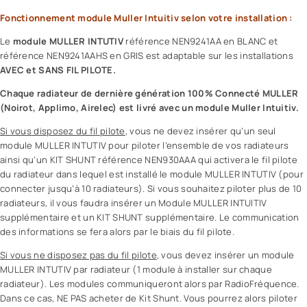
Fonctionnement module Muller Intuitiv selon votre installation :
Le
module MULLER INTUTIV
référence
NEN9241AA en BLANC
et
référence
NEN9241AAHS en GRIS
est adaptable sur les installations
AVEC et SANS FIL PILOTE.
Chaque radiateur de dernière génération 100% Connecté MULLER
(Noirot, Applimo, Airelec) est livré avec un module Muller Intuitiv.
Si vous disposez du fil pilote
, vous ne devez insérer qu’un seul
module MULLER INTUTIV pour piloter l’ensemble de vos radiateurs
ainsi qu’un
KIT SHUNT référence NEN930AAA
qui activera le fil pilote
du radiateur dans lequel est installé le module MULLER INTUTIV (pour
connecter jusqu’à 10 radiateurs). Si vous souhaitez piloter plus de 10
radiateurs, il vous faudra insérer un Module MULLER INTUITIV
supplémentaire et un KIT SHUNT supplémentaire. Le communication
des informations se fera alors par le biais du fil pilote.
Si vous ne disposez pas du fil pilote
, vous devez insérer un module
MULLER INTUTIV par radiateur (1 module à installer sur chaque
radiateur). Les modules communiqueront alors par RadioFréquence.
Dans ce cas, NE PAS acheter de Kit Shunt. Vous pourrez alors piloter