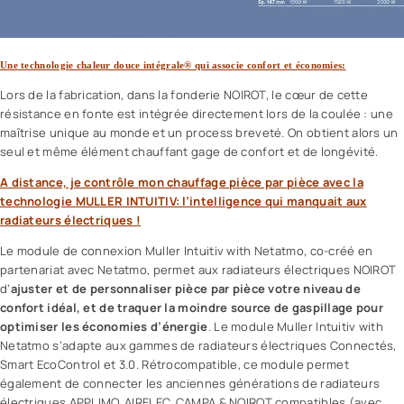
Une technologie chaleur douce intégrale® qui associe confort et économies:
Lors de la fabrication, dans la fonderie NOIROT, le cœur de cette
résistance en fonte est intégrée directement lors de la coulée : une
maîtrise unique au monde et un process breveté. On obtient alors un
seul et même élément chauffant gage de confort et de longévité.
A distance, je contrôle mon chauffage pièce par pièce avec la
technologie MULLER INTUITIV: l’intelligence qui manquait aux
radiateurs électriques !
Le module de connexion Muller Intuitiv with Netatmo, co-créé en
partenariat avec Netatmo, permet aux radiateurs électriques NOIROT
d’
ajuster et de personnaliser pièce par pièce votre niveau de
confort idéal, et de traquer la moindre source de gaspillage pour
optimiser les économies d’énergie
. Le module Muller Intuitiv with
Netatmo s’adapte aux gammes de radiateurs électriques Connectés,
Smart EcoControl et 3.0. Rétrocompatible, ce module permet
également de connecter les anciennes générations de radiateurs
électriques APPLIMO, AIRELEC, CAMPA & NOIROT compatibles (avec