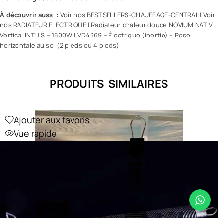
À découvrir aussi :
Voir nos BESTSELLERS-CHAUFFAGE-CENTRAL
|
Voir
nos RADIATEUR ELECTRIQUE
|
Radiateur chaleur douce NOVIUM NATIV
Vertical INTUIS – 1500W
|
VD4669 – Électrique (inertie) – Pose
horizontale au sol (2 pieds ou 4 pieds)
PRODUITS SIMILAIRES
Ajouter aux favoris
Vue rapide