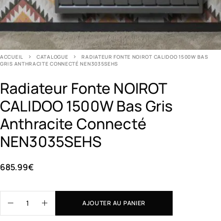
ACCUEIL
CATALOGUE
RADIATEUR FONTE NOIROT CALIDOO 1500W BAS
GRIS ANTHRACITE CONNECTÉ NEN3035SEHS
Radiateur Fonte NOIROT
CALIDOO 1500W Bas Gris
Anthracite Connecté
NEN3035SEHS
685.99
€
AJOUTER AU PANIER