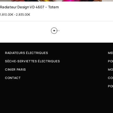
Radiateur Design VD 4607 – Totem
1,810.00
€
–
2,835.00
€
RADIATEURS ÉLECTRIQUES
ME
SÈCHE-SERVIETTES ÉLECTRIQUES
PO
CINIER PARIS
MO
CONTACT
CO
PO