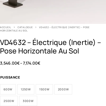
ACCUEIL
CATALOGUE
VD4632 – ÉLECTRIQUE (INERTIE) – POSE
HORIZONTALE AU SOL
VD4632 – Électrique (inertie) –
Pose Horizontale Au Sol
3,546.00
€
–
7,174.00
€
PUISSANCE
600W
1250W
1500W
2000W
2500W
3000W