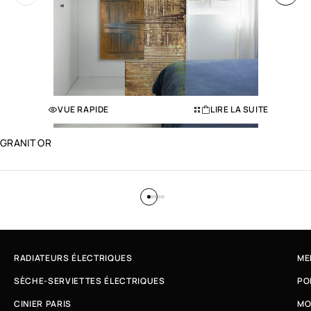
VUE RAPIDE
LIRE LA SUITE
GRANIT OR
RADIATEURS ÉLECTRIQUES
ME
SÈCHE-SERVIETTES ÉLECTRIQUES
PO
CINIER PARIS
MO