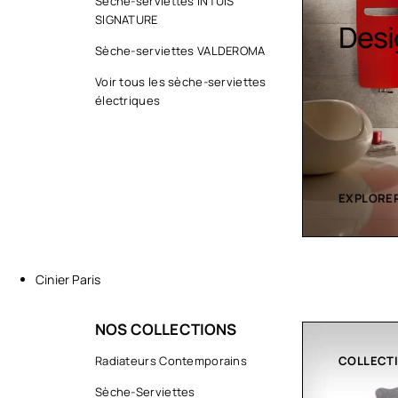
Sèc
Sèche-serviettes INTUIS
SIGNATURE
Design colorés
serv
Sèche-serviettes VALDEROMA
cont
Voir tous les sèche-serviettes
électriques
EXPLORER LA COLLECTION
EXPLORER
Cinier Paris
NOS COLLECTIONS
COLLECTIONS
Radiateurs Contemporains
CLIMATIS
Sèche-Serviettes