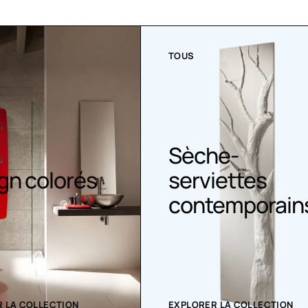
TOUS
he-
iettes
Sèche serviet
emporains
 LA COLLECTION
EXPLORER LA COLLECTION