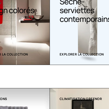
he-
iettes
Sèche serviet
emporains
 LA COLLECTION
EXPLORER LA COLLECTION
ATION GREENOR
COLLECTION LT