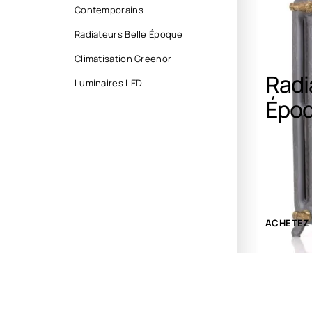
Contemporains
Radiateurs Belle Époque
Climatisation Greenor
Radiateurs Belle
Clim
Luminaires LED
Époque
Gree
ACHETEZ MAINTENANT
VOIR LES