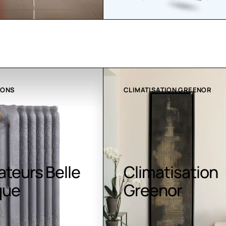
ATION GREENOR
COLLECTION LT
atisation
Luminaires LE
nor