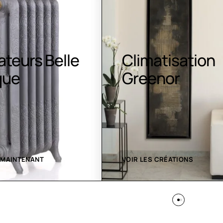
atisation
Luminaires LE
nor
 CRÉATIONS
VOIR LES CRÉATIONS