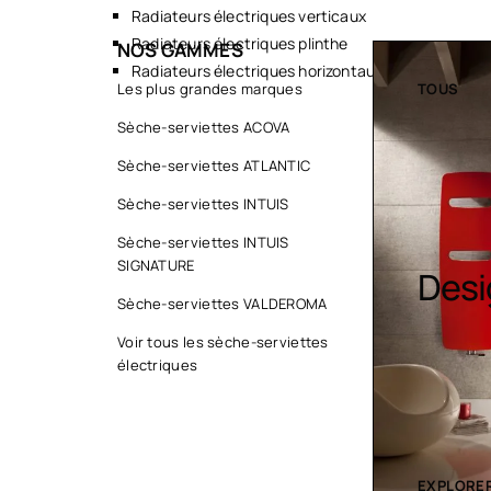
Radiateurs électriques verticaux
Radiateurs électriques plinthe
NOS GAMMES
Radiateurs électriques horizontaux
TOUS
Les plus grandes marques
TOUS
Sèche-serviettes ACOVA
Sèche-serviettes ATLANTIC
Sèche-serviettes INTUIS
Sèc
Sèche-serviettes INTUIS
SIGNATURE
Design colorés
serv
Sèche-serviettes VALDEROMA
cont
Voir tous les sèche-serviettes
électriques
EXPLORER LA COLLECTION
EXPLORER