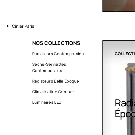
Cinier Paris
NOS COLLECTIONS
COLLECTIONS
Radiateurs Contemporains
CLIMATIS
Sèche-Serviettes
Contemporains
Radiateurs Belle Époque
Climatisation Greenor
Radiateurs Belle
Clim
Luminaires LED
Époque
Gree