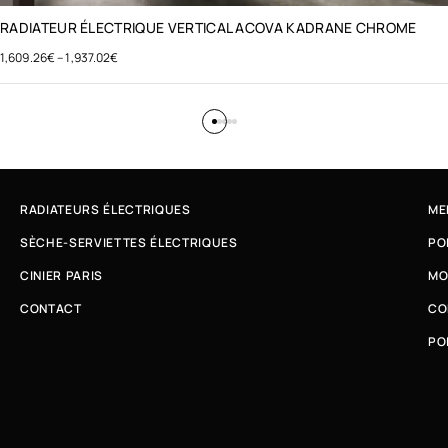
RADIATEUR ÉLECTRIQUE VERTICAL ACOVA KADRANE CHROME
1,609.26
€
–
1,937.02
€
RADIATEURS ÉLECTRIQUES
ME
SÈCHE-SERVIETTES ÉLECTRIQUES
PO
CINIER PARIS
MO
CONTACT
CO
PO