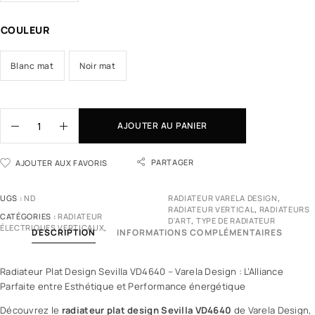
COULEUR
Blanc mat
Noir mat
AJOUTER AU PANIER
PARTAGER
AJOUTER AUX FAVORIS
UGS :
ND
RADIATEUR VARELA DESIGN
,
RADIATEUR VERTICAL
,
RADIATEURS
CATÉGORIES :
RADIATEUR
D'ART
,
TYPE DE RADIATEUR
ÉLECTRIQUES VERTICAUX
,
DESCRIPTION
INFORMATIONS COMPLÉMENTAIRES
Radiateur Plat Design Sevilla VD4640 – Varela Design : L’Alliance
Parfaite entre Esthétique et Performance énergétique
Découvrez le
radiateur plat design Sevilla VD4640
de Varela Design,