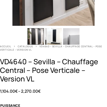
ACCUEIL
CATALOGUE
VD4640 – SEVILLA – CHAUFFAGE CENTRAL – POSE
VERTICALE – VERSION VL
VD4640 – Sevilla – Chauffage
Central – Pose Verticale –
Version VL
1,104.00
€
–
2,270.00
€
PUISSANCE