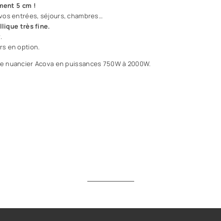
ement 5 cm !
 vos entrées, séjours, chambres…
lique très fine.
.
rs en option.
s le nuancier Acova en puissances 750W à 2000W.