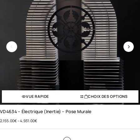
VUE RAPIDE
CHOIX DES OPTIONS
VD4634 – Électrique (inertie) – Pose Murale
2,155.00
€
–
4,931.00
€