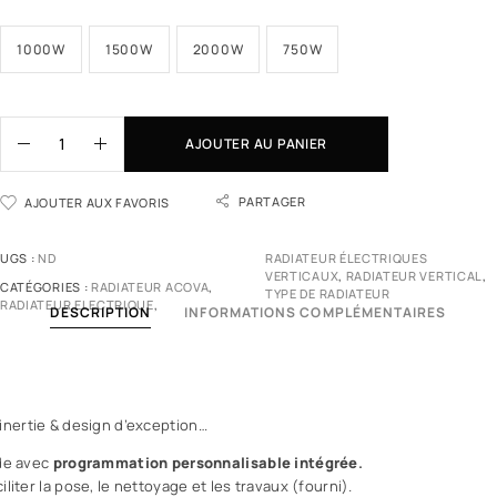
1000W
1500W
2000W
750W
AJOUTER AU PANIER
PARTAGER
AJOUTER AUX FAVORIS
UGS :
ND
RADIATEUR ÉLECTRIQUES
VERTICAUX
,
RADIATEUR VERTICAL
,
CATÉGORIES :
RADIATEUR ACOVA
,
TYPE DE RADIATEUR
RADIATEUR ELECTRIQUE
,
DESCRIPTION
INFORMATIONS COMPLÉMENTAIRES
inertie & design d’exception…
de avec
programmation personnalisable intégrée
.
iliter la pose, le nettoyage et les travaux (fourni).