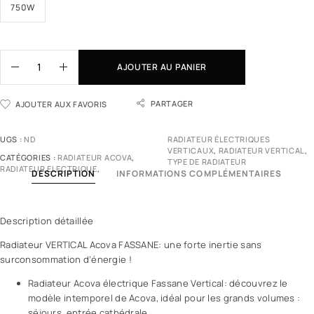
750W
AJOUTER AU PANIER
PARTAGER
AJOUTER AUX FAVORIS
UGS :
ND
RADIATEUR ÉLECTRIQUES
VERTICAUX
,
RADIATEUR VERTICAL
,
CATÉGORIES :
RADIATEUR ACOVA
,
TYPE DE RADIATEUR
RADIATEUR ELECTRIQUE
,
DESCRIPTION
INFORMATIONS COMPLÉMENTAIRES
Description détaillée
Radiateur VERTICAL Acova FASSANE: une forte inertie sans
surconsommation d’énergie !
Radiateur Acova électrique Fassane Vertical: découvrez le
modèle intemporel de Acova, idéal pour les grands volumes :
séjours, entrée cathédrale…