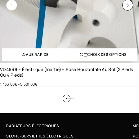
VUE RAPIDE
CHOIX DES OPTIONS
VD4669 – Électrique (inertie) – Pose Horizontale Au Sol (2 Pieds
Ou 4 Pieds)
1,433.00
€
–
5,501.00
€
RADIATEURS ÉLECTRIQUES
ME
SÈCHE-SERVIETTES ÉLECTRIQUES
PO