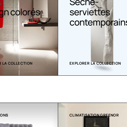
he-
iettes
Sèche serviet
emporains
 LA COLLECTION
EXPLORER LA COLLECTION
IONS
CLIMATISATION GREENOR