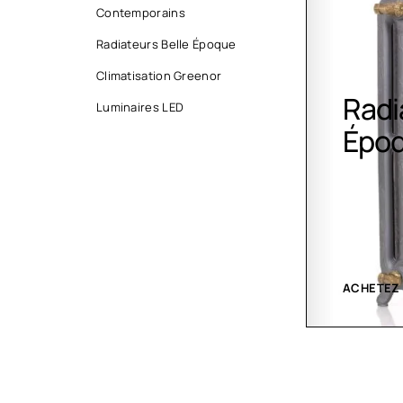
Contemporains
Radiateurs Belle Époque
Climatisation Greenor
Sèche-
Radi
Luminaires LED
serviettes
Épo
contemporains
VOIR LES CRÉATIONS
ACHETEZ