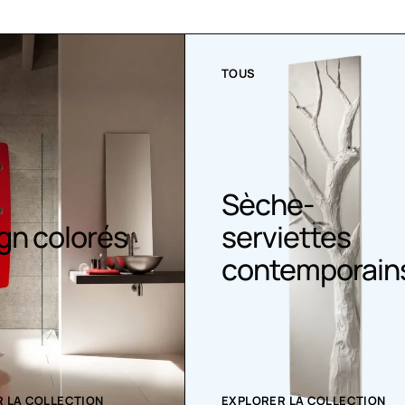
TOUS
he-
iettes
Sèche serviet
emporains
 LA COLLECTION
EXPLORER LA COLLECTION