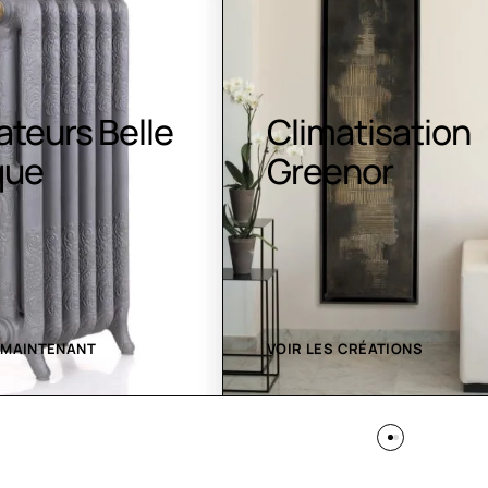
ateurs Belle
Climatisation
que
Greenor
 MAINTENANT
VOIR LES CRÉATIONS