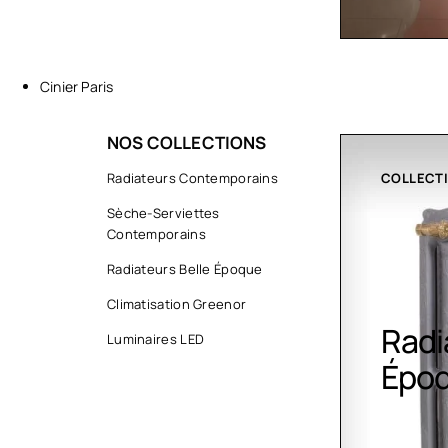
Cinier Paris
NOS COLLECTIONS
ART
Radiateurs Contemporains
COLLECT
Sèche-Serviettes
Contemporains
Radiateurs Belle Époque
Climatisation Greenor
Sèche-
Radi
Luminaires LED
serviettes
Épo
contemporains