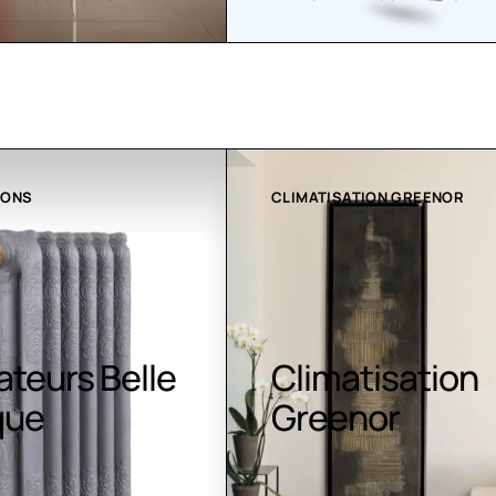
IONS
CLIMATISATION GREENOR
ateurs Belle
Climatisation
que
Greenor