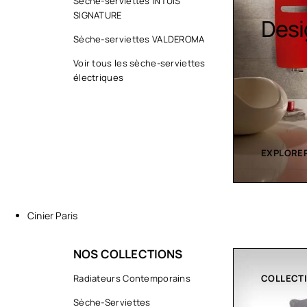
Sèc
Sèche-serviettes INTUIS
SIGNATURE
Design colorés
serv
Sèche-serviettes VALDEROMA
cont
Voir tous les sèche-serviettes
électriques
EXPLORER LA COLLECTION
EXPLORER
Cinier Paris
NOS COLLECTIONS
ART
Radiateurs Contemporains
COLLECT
Sèche-Serviettes