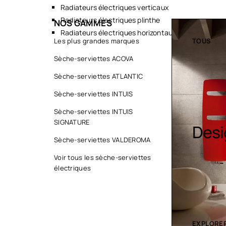
Radiateurs électriques verticaux
Radiateurs électriques plinthe
NOS GAMMES
Radiateurs électriques horizontaux
TOUS
Les plus grandes marques
TOUS
Sèche-serviettes ACOVA
Sèche-serviettes ATLANTIC
Sèche-serviettes INTUIS
Sèc
Sèche-serviettes INTUIS
SIGNATURE
Design colorés
serv
Sèche-serviettes VALDEROMA
cont
Voir tous les sèche-serviettes
électriques
EXPLORER LA COLLECTION
EXPLORER