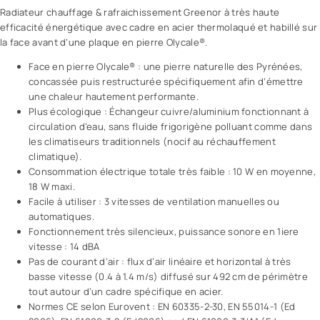
Radiateur chauffage & rafraichissement Greenor à très haute
efficacité énergétique avec cadre en acier thermolaqué et habillé sur
la face avant d’une plaque en pierre Olycale®.
Face en pierre Olycale® : une pierre naturelle des Pyrénées,
concassée puis restructurée spécifiquement afin d’émettre
une chaleur hautement performante.
Plus écologique : Échangeur cuivre/aluminium fonctionnant à
circulation d’eau, sans fluide frigorigène polluant comme dans
les climatiseurs traditionnels (nocif au réchauffement
climatique).
Consommation électrique totale très faible : 10 W en moyenne,
18 W maxi.
Facile à utiliser : 3 vitesses de ventilation manuelles ou
automatiques.
Fonctionnement très silencieux, puissance sonore en 1iere
vitesse : 14 dBA
Pas de courant d’air : flux d’air linéaire et horizontal à très
basse vitesse (0.4 à 1.4 m/s) diffusé sur 492 cm de périmètre
tout autour d’un cadre spécifique en acier.
Normes CE selon Eurovent : EN 60335-2-30, EN 55014-1 (Ed