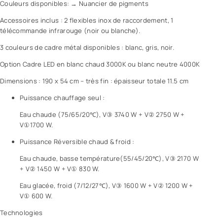
Couleurs disponibles: → Nuancier de pigments
Accessoires inclus : 2 flexibles inox de raccordement, 1
télécommande infrarouge (noir ou blanche).
3 couleurs de cadre métal disponibles : blanc, gris, noir.
Option Cadre LED en blanc chaud 3000K ou blanc neutre 4000K
Dimensions : 190 x 54 cm – très fin : épaisseur totale 11.5 cm
Puissance chauffage seul :
Eau chaude (75/65/20℃), V③ 3740 W + V② 2750 W +
V①1700 W.
Puissance Réversible chaud & froid :
Eau chaude, basse température(55/45/20℃), V③ 2170 W
+ V② 1450 W + V① 830 W.
Eau glacée, froid (7/12/27℃), V③ 1600 W + V② 1200 W +
V① 600 W.
Technologies