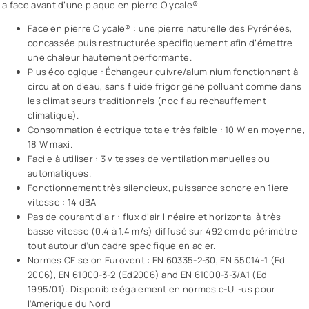
la face avant d’une plaque en pierre Olycale®.
Face en pierre Olycale® : une pierre naturelle des Pyrénées,
concassée puis restructurée spécifiquement afin d’émettre
une chaleur hautement performante.
Plus écologique : Échangeur cuivre/aluminium fonctionnant à
circulation d’eau, sans fluide frigorigène polluant comme dans
les climatiseurs traditionnels (nocif au réchauffement
climatique).
Consommation électrique totale très faible : 10 W en moyenne,
18 W maxi.
Facile à utiliser : 3 vitesses de ventilation manuelles ou
automatiques.
Fonctionnement très silencieux, puissance sonore en 1iere
vitesse : 14 dBA
Pas de courant d’air : flux d’air linéaire et horizontal à très
basse vitesse (0.4 à 1.4 m/s) diffusé sur 492 cm de périmètre
tout autour d’un cadre spécifique en acier.
Normes CE selon Eurovent : EN 60335-2-30, EN 55014-1 (Ed
2006), EN 61000-3-2 (Ed2006) and EN 61000-3-3/A1 (Ed
1995/01). Disponible également en normes c-UL-us pour
l’Amerique du Nord