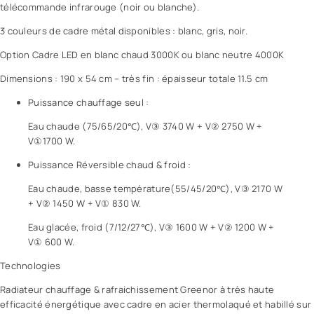
télécommande infrarouge (noir ou blanche).
3 couleurs de cadre métal disponibles : blanc, gris, noir.
Option Cadre LED en blanc chaud 3000K ou blanc neutre 4000K
Dimensions : 190 x 54 cm – très fin : épaisseur totale 11.5 cm
Puissance chauffage seul :
Eau chaude (75/65/20℃), V③ 3740 W + V② 2750 W +
V①1700 W.
Puissance Réversible chaud & froid :
Eau chaude, basse température(55/45/20℃), V③ 2170 W
+ V② 1450 W + V① 830 W.
Eau glacée, froid (7/12/27℃), V③ 1600 W + V② 1200 W +
V① 600 W.
Technologies
Radiateur chauffage & rafraichissement Greenor à très haute
efficacité énergétique avec cadre en acier thermolaqué et habillé sur