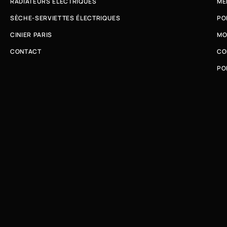
RADIATEURS ÉLECTRIQUES
ME
SÈCHE-SERVIETTES ÉLECTRIQUES
PO
CINIER PARIS
MO
CONTACT
CO
PO