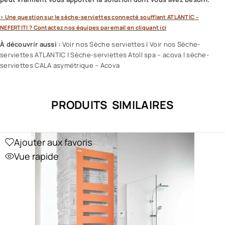
> Une question sur le sèche-serviettes connecté soufflant ATLANTIC –
NEFERTITI ? Contactez nos équipes par email en cliquant ici
À découvrir aussi :
Voir nos Sèche serviettes
|
Voir nos Sèche-
serviettes ATLANTIC
|
Sèche-serviettes Atoll spa – acova
|
sèche-
serviettes CALA asymétrique – Acova
PRODUITS SIMILAIRES
Ajouter aux favoris
Vue rapide