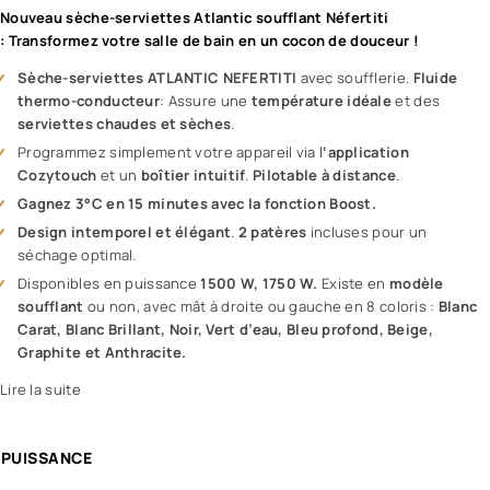
Nouveau sèche-serviettes Atlantic soufflant Néfertiti
: Transformez votre salle de bain en un cocon de douceur !
Sèche-serviettes ATLANTIC NEFERTITI
avec soufflerie.
Fluide
thermo-conducteur
: Assure une
température idéale
et des
serviettes chaudes et sèches
.
Programmez simplement votre appareil via l
‘application
Cozytouch
et un
boîtier intuitif
.
Pilotable à distance
.
Gagnez 3°C en 15 minutes avec la fonction Boost.
Design intemporel et élégant
.
2 patères
incluses pour un
séchage optimal.
Disponibles en puissance
1500 W, 1750 W.
Existe en
modèle
soufflant
ou non, avec mât à droite ou gauche en 8 coloris :
Blanc
Carat, Blanc Brillant, Noir, Vert d’eau, Bleu profond, Beige,
Graphite et Anthracite.
Lire la suite
PUISSANCE