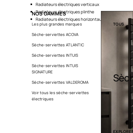
Radiateurs électriques verticaux
Radiateurs électriques plinthe
NOS GAMMES
Radiateurs électriques horizontaux
TOUS
Les plus grandes marques
TOUS
Sèche-serviettes ACOVA
Sèche-serviettes ATLANTIC
Sèche-serviettes INTUIS
Sèche-serviettes INTUIS
SIGNATURE
Sèche serviette
Desi
Sèche-serviettes VALDEROMA
Voir tous les sèche-serviettes
électriques
EXPLORER LA COLLECTION
EXPLORER