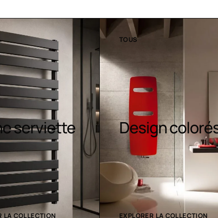
TOUS
Sèche-
gn colorés
serviettes
contemporain
 LA COLLECTION
EXPLORER LA COLLECTION