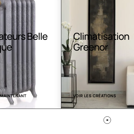
atisation
Luminaires LE
nor
 CRÉATIONS
VOIR LES CRÉATIONS