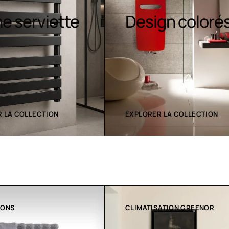
Sèche-
gn colorés
serviettes
contemporain
 LA COLLECTION
EXPLORER LA COLLECTION
ATION GREENOR
COLLECTION LT