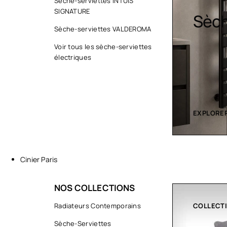
Sèche-serviettes INTUIS
SIGNATURE
Sèche serviette
Desi
Sèche-serviettes VALDEROMA
Voir tous les sèche-serviettes
électriques
EXPLORER LA COLLECTION
EXPLORER
Cinier Paris
NOS COLLECTIONS
COLLECTIONS
Radiateurs Contemporains
CLIMATIS
Sèche-Serviettes