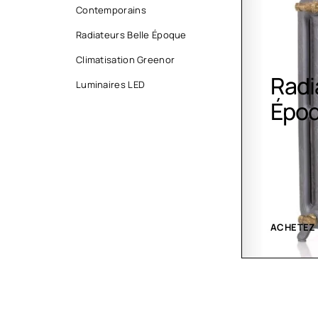
Contemporains
Radiateurs Belle Époque
Climatisation Greenor
Radiateurs Belle
Clim
Luminaires LED
Époque
Gree
ACHETEZ MAINTENANT
VOIR LES