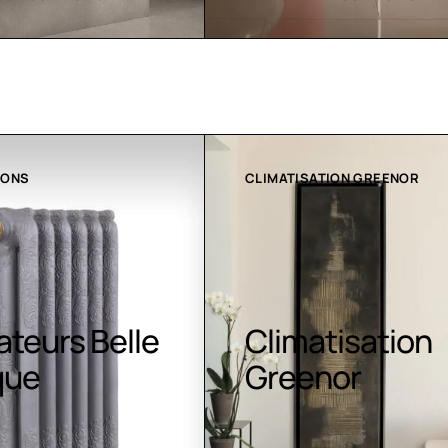
ATION GREENOR
COLLECTION LT
atisation
Luminaires LE
nor