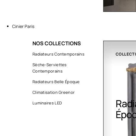
Cinier Paris
NOS COLLECTIONS
COLLECTIONS
Radiateurs Contemporains
CLIMATIS
Sèche-Serviettes
Contemporains
Radiateurs Belle Époque
Climatisation Greenor
Radiateurs Belle
Clim
Luminaires LED
Époque
Gree