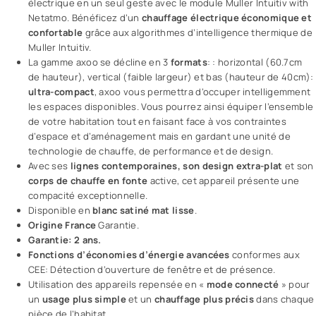
électrique en un seul geste avec le module Muller Intuitiv with
Netatmo. Bénéficez d’un
chauffage électrique économique et
confortable
grâce aux algorithmes d’intelligence thermique de
Muller Intuitiv.
La gamme axoo se décline en 3
formats
: : horizontal (60.7cm
de hauteur), vertical (faible largeur) et bas (hauteur de 40cm):
ultra-compact
, axoo vous permettra d’occuper intelligemment
les espaces disponibles. Vous pourrez ainsi équiper l’ensemble
de votre habitation tout en faisant face à vos contraintes
d’espace et d’aménagement mais en gardant une unité de
technologie de chauffe, de performance et de design.
Avec ses
lignes contemporaines, son design extra-plat
et son
corps de chauffe en fonte
active, cet appareil présente une
compacité exceptionnelle.
Disponible en
blanc satiné mat lisse
.
Origine France
Garantie.
Garantie: 2 ans.
Fonctions d’économies d’énergie avancées
conformes aux
CEE: Détection d’ouverture de fenêtre et de présence.
Utilisation des appareils repensée en «
mode connecté
» pour
un
usage plus simple
et un
chauffage plus précis
dans chaque
pièce de l’habitat.