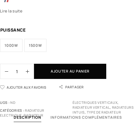
Lire la suite
PUISSANCE
1000W
1500W
AJOUTER AU PANIER
PARTAGER
AJOUTER AUX FAVORIS
UGS :
ND
ÉLECTRIQUES VERTICAUX
,
RADIATEUR VERTICAL
,
RADIATEURS
CATÉGORIES :
RADIATEUR
INTUIS
,
TYPE DE RADIATEUR
ELECTRIQUE
,
RADIATEUR
DESCRIPTION
INFORMATIONS COMPLÉMENTAIRES