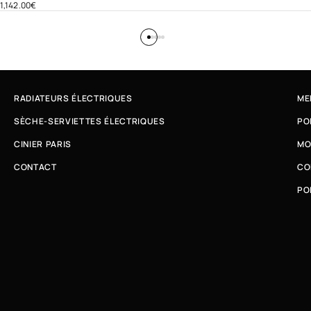
1,142.00
€
RADIATEURS ÉLECTRIQUES
ME
SÈCHE-SERVIETTES ÉLECTRIQUES
PO
CINIER PARIS
MO
CONTACT
CO
PO