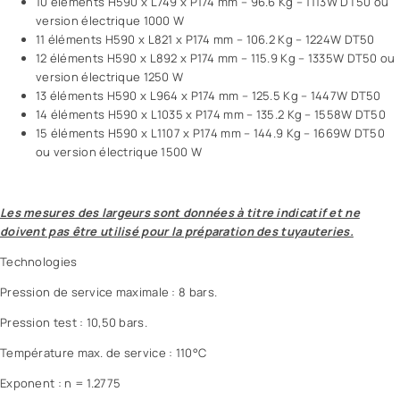
10 éléments H590 x L749 x P174 mm – 96.6 Kg – 1113W DT50 ou
version électrique 1000 W
11 éléments H590 x L821 x P174 mm – 106.2 Kg – 1224W DT50
12 éléments H590 x L892 x P174 mm – 115.9 Kg – 1335W DT50 ou
version électrique 1250 W
13 éléments H590 x L964 x P174 mm – 125.5 Kg – 1447W DT50
14 éléments H590 x L1035 x P174 mm – 135.2 Kg – 1558W DT50
15 éléments H590 x L1107 x P174 mm – 144.9 Kg – 1669W DT50
ou version électrique 1500 W
Les mesures des largeurs sont données à titre indicatif et ne
doivent pas être utilisé pour la préparation des tuyauteries.
Technologies
Pression de service maximale : 8 bars.
Pression test : 10,50 bars.
Température max. de service : 110°C
Exponent : n = 1.2775