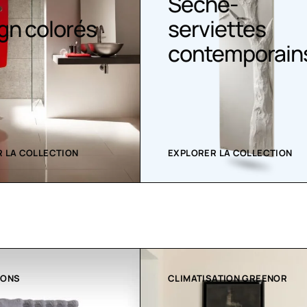
he-
iettes
Sèche serviet
emporains
 LA COLLECTION
EXPLORER LA COLLECTION
ATION GREENOR
COLLECTION LT