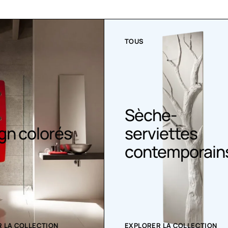
TOUS
he-
iettes
Sèche serviet
emporains
 LA COLLECTION
EXPLORER LA COLLECTION