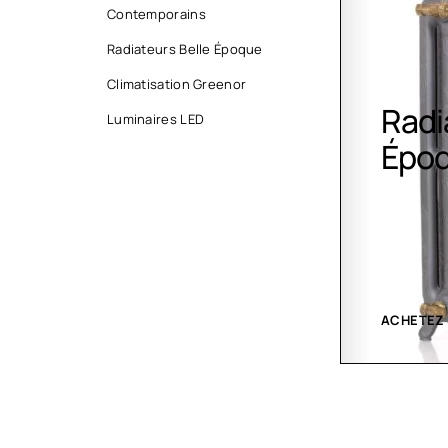
Contemporains
Radiateurs Belle Époque
Climatisation Greenor
Radiateurs Belle
Clim
Luminaires LED
Époque
Gree
ACHETEZ MAINTENANT
VOIR LES