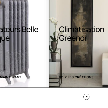
atisation
Luminaires LE
nor
 CRÉATIONS
VOIR LES CRÉATIONS