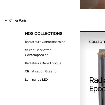
Cinier Paris
NOS COLLECTIONS
COLLECTIONS
Radiateurs Contemporains
CLIMATIS
Sèche-Serviettes
Contemporains
Radiateurs Belle Époque
Climatisation Greenor
Radiateurs Belle
Clim
Luminaires LED
Époque
Gree