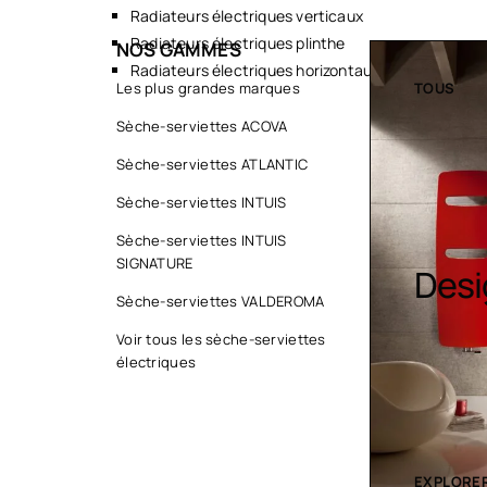
Radiateurs électriques verticaux
Radiateurs électriques plinthe
NOS GAMMES
Radiateurs électriques horizontaux
TOUS
Les plus grandes marques
TOUS
Sèche-serviettes ACOVA
Sèche-serviettes ATLANTIC
Sèche-serviettes INTUIS
Sèc
Sèche-serviettes INTUIS
SIGNATURE
Design colorés
serv
Sèche-serviettes VALDEROMA
cont
Voir tous les sèche-serviettes
électriques
EXPLORER LA COLLECTION
EXPLORER