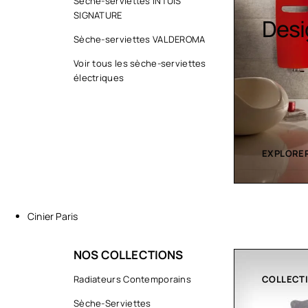
Sèc
Sèche-serviettes INTUIS
SIGNATURE
Design colorés
serv
Sèche-serviettes VALDEROMA
cont
Voir tous les sèche-serviettes
électriques
EXPLORER LA COLLECTION
EXPLORER
Cinier Paris
NOS COLLECTIONS
COLLECTIONS
Radiateurs Contemporains
CLIMATIS
Sèche-Serviettes