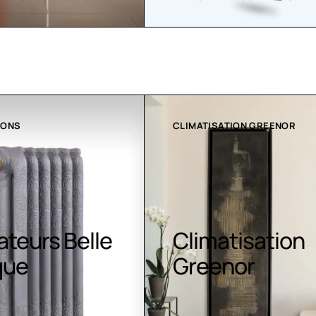
ATION GREENOR
COLLECTION LT
atisation
Luminaires LE
nor