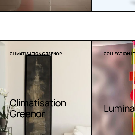
ATION GREENOR
COLLECTION LT
atisation
Luminaires LE
nor