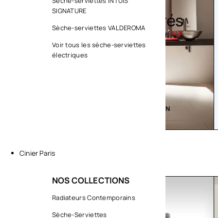
Sèc
Sèche-serviettes INTUIS
SIGNATURE
Design colorés
serv
Sèche-serviettes VALDEROMA
cont
Voir tous les sèche-serviettes
électriques
EXPLORER LA COLLECTION
EXPLORER
Cinier Paris
NOS COLLECTIONS
COLLECTIONS
Radiateurs Contemporains
CLIMATIS
Sèche-Serviettes