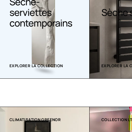
he-
iettes
Sèche serviet
emporains
 LA COLLECTION
EXPLORER LA COLLECTION
ATION GREENOR
COLLECTION LT