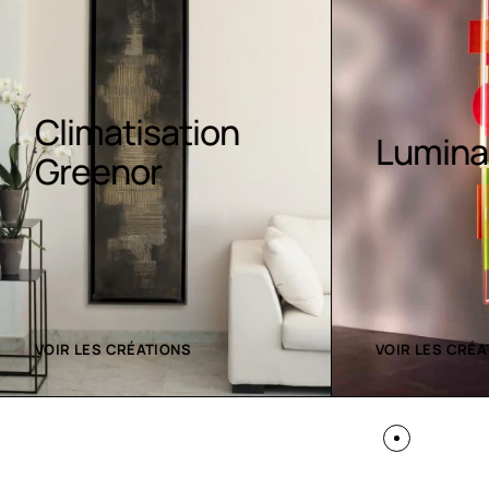
atisation
Luminaires LE
nor
 CRÉATIONS
VOIR LES CRÉATIONS