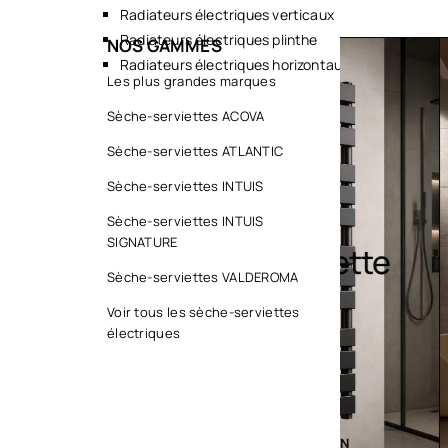
Radiateurs électriques verticaux
Radiateurs électriques plinthe
NOS GAMMES
Radiateurs électriques horizontaux
TOUS
Les plus grandes marques
TOUS
Sèche-serviettes ACOVA
Sèche-serviettes ATLANTIC
Sèche-serviettes INTUIS
Sèche-serviettes INTUIS
SIGNATURE
Sèche serviette
Desi
Sèche-serviettes VALDEROMA
Voir tous les sèche-serviettes
électriques
EXPLORER LA COLLECTION
EXPLORER