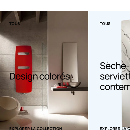
TOUS
Sèche-
gn colorés
serviettes
contemporain
 LA COLLECTION
EXPLORER LA COLLECTION