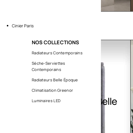
Cinier Paris
NOS COLLECTIONS
COLLECTIONS
Radiateurs Contemporains
CLIMATIS
Sèche-Serviettes
Contemporains
Radiateurs Belle Époque
Climatisation Greenor
Radiateurs Belle
Clim
Luminaires LED
Époque
Gree