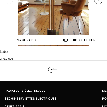
VUE RAPIDE
CHOIX DES OPTIONS
Lubois
2,782.00
€
RADIATEURS ÉLECTRIQUES
ME
SÈCHE-SERVIETTES ÉLECTRIQUES
PO
CINIER PARIS
MO