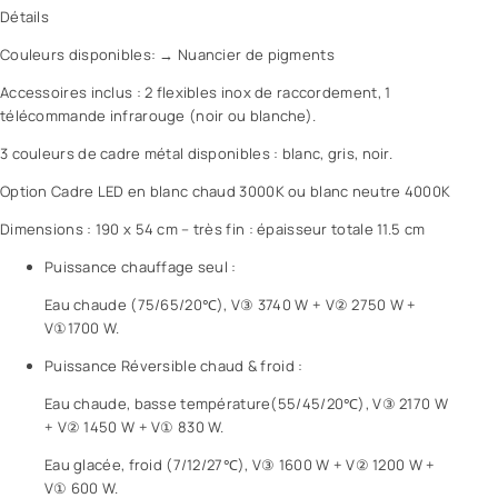
Détails
Couleurs disponibles: → Nuancier de pigments
Accessoires inclus : 2 flexibles inox de raccordement, 1
télécommande infrarouge (noir ou blanche).
3 couleurs de cadre métal disponibles : blanc, gris, noir.
Option Cadre LED en blanc chaud 3000K ou blanc neutre 4000K
Dimensions : 190 x 54 cm – très fin : épaisseur totale 11.5 cm
Puissance chauffage seul :
Eau chaude (75/65/20℃), V③ 3740 W + V② 2750 W +
V①1700 W.
Puissance Réversible chaud & froid :
Eau chaude, basse température(55/45/20℃), V③ 2170 W
+ V② 1450 W + V① 830 W.
Eau glacée, froid (7/12/27℃), V③ 1600 W + V② 1200 W +
V① 600 W.