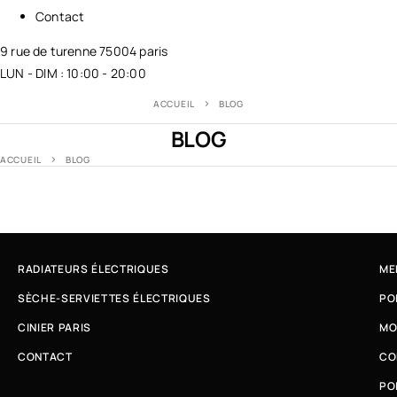
Contact
9 rue de turenne 75004 paris
LUN - DIM : 10:00 - 20:00
ACCUEIL
BLOG
BLOG
ACCUEIL
BLOG
RADIATEURS ÉLECTRIQUES
ME
SÈCHE-SERVIETTES ÉLECTRIQUES
PO
CINIER PARIS
MO
CONTACT
CO
PO