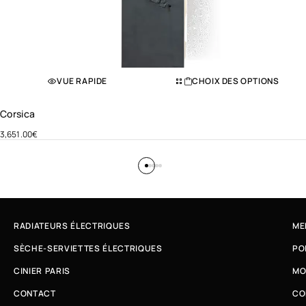
VUE RAPIDE
CHOIX DES OPTIONS
Corsica
3,651.00
€
RADIATEURS ÉLECTRIQUES
ME
SÈCHE-SERVIETTES ÉLECTRIQUES
PO
CINIER PARIS
MO
CONTACT
CO