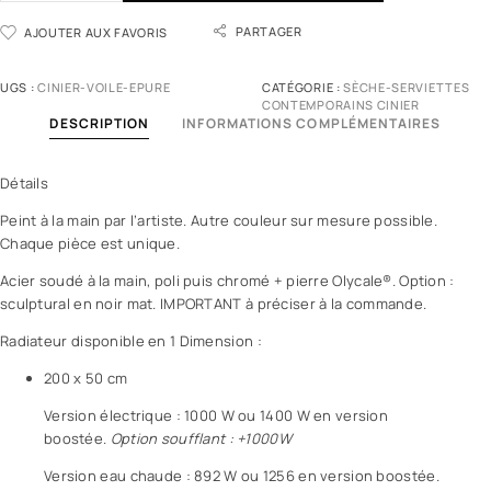
PARTAGER
AJOUTER AUX FAVORIS
UGS :
CINIER-VOILE-EPURE
CATÉGORIE :
SÈCHE-SERVIETTES
CONTEMPORAINS CINIER
DESCRIPTION
INFORMATIONS COMPLÉMENTAIRES
Détails
Peint à la main par l’artiste. Autre couleur sur mesure possible.
Chaque pièce est unique.
Acier soudé à la main, poli puis chromé + pierre Olycale®. Option :
sculptural en noir mat. IMPORTANT à préciser à la commande.
Radiateur disponible en 1 Dimension :
200 x 50 cm
Version électrique : 1000 W ou 1400 W en version
boostée.
Option soufflant : +1000W
Version eau chaude : 892 W ou 1256 en version boostée.