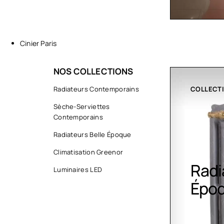
Cinier Paris
NOS COLLECTIONS
COLLECTIONS
Radiateurs Contemporains
CLIMATIS
Sèche-Serviettes
Contemporains
Radiateurs Belle Époque
Climatisation Greenor
Radiateurs Belle
Clim
Luminaires LED
Époque
Gree