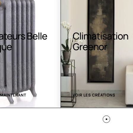
atisation
Luminaires LE
nor
 CRÉATIONS
VOIR LES CRÉATIONS