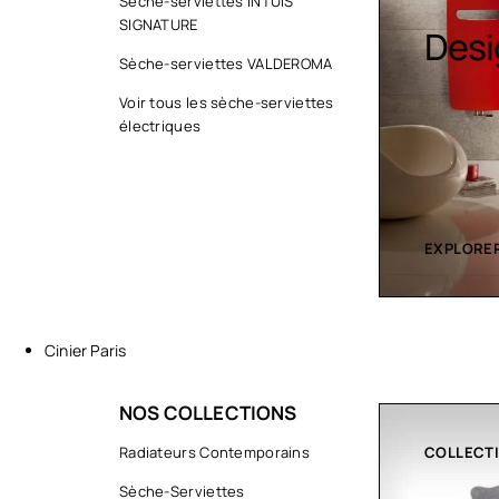
Sèche-serviettes INTUIS
SIGNATURE
Sèche serviette
Desi
Sèche-serviettes VALDEROMA
Voir tous les sèche-serviettes
électriques
EXPLORER LA COLLECTION
EXPLORER
Cinier Paris
NOS COLLECTIONS
COLLECTIONS
Radiateurs Contemporains
CLIMATIS
Sèche-Serviettes