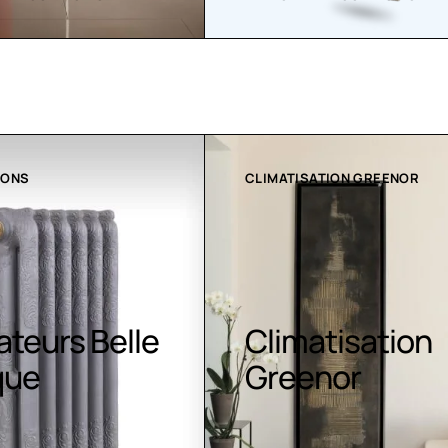
ATION GREENOR
COLLECTION LT
atisation
Luminaires LE
nor