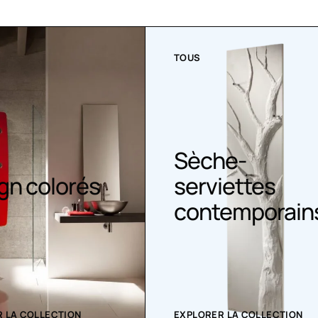
TOUS
Sèche-
gn colorés
serviettes
contemporain
 LA COLLECTION
EXPLORER LA COLLECTION