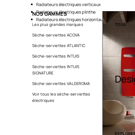
Radiateurs électriques verticaux
Radiateurs électriques plinthe
NOS GAMMES
Radiateurs électriques horizontaux
TOUS
Les plus grandes marques
TOUS
Sèche-serviettes ACOVA
Sèche-serviettes ATLANTIC
Sèche-serviettes INTUIS
Sèche-serviettes INTUIS
SIGNATURE
Sèche serviette
Desi
Sèche-serviettes VALDEROMA
Voir tous les sèche-serviettes
électriques
EXPLORER LA COLLECTION
EXPLORER