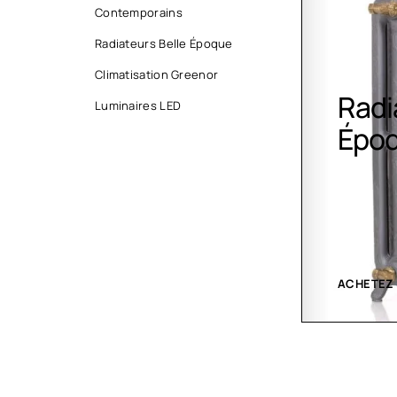
Contemporains
Radiateurs Belle Époque
Climatisation Greenor
Radiateurs Belle
Clim
Luminaires LED
Époque
Gree
ACHETEZ MAINTENANT
VOIR LES