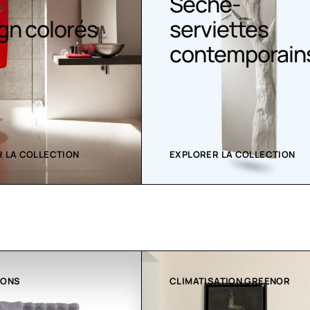
Sèche-
gn colorés
serviettes
contemporain
 LA COLLECTION
EXPLORER LA COLLECTION
ATION GREENOR
COLLECTION LT