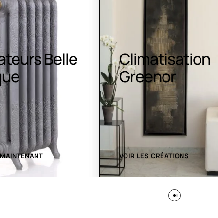
atisation
Luminaires LE
nor
 CRÉATIONS
VOIR LES CRÉATIONS