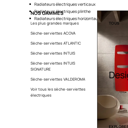
Radiateurs électriques verticaux
Radiateurs électriques plinthe
NOS GAMMES
Radiateurs électriques horizontaux
TOUS
Les plus grandes marques
TOUS
Sèche-serviettes ACOVA
Sèche-serviettes ATLANTIC
Sèche-serviettes INTUIS
Sèche-serviettes INTUIS
SIGNATURE
Sèche serviette
Desi
Sèche-serviettes VALDEROMA
Voir tous les sèche-serviettes
électriques
EXPLORER LA COLLECTION
EXPLORER