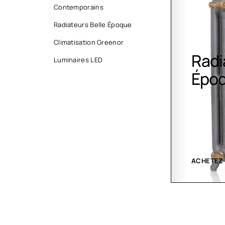
Contemporains
Radiateurs Belle Époque
Climatisation Greenor
Radiateurs Belle
Clim
Luminaires LED
Époque
Gree
ACHETEZ MAINTENANT
VOIR LES