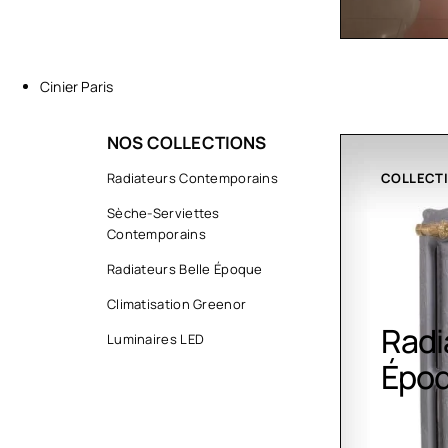
Cinier Paris
NOS COLLECTIONS
COLLECTIONS
Radiateurs Contemporains
CLIMATIS
Sèche-Serviettes
Contemporains
Radiateurs Belle Époque
Climatisation Greenor
Radiateurs Belle
Clim
Luminaires LED
Époque
Gree