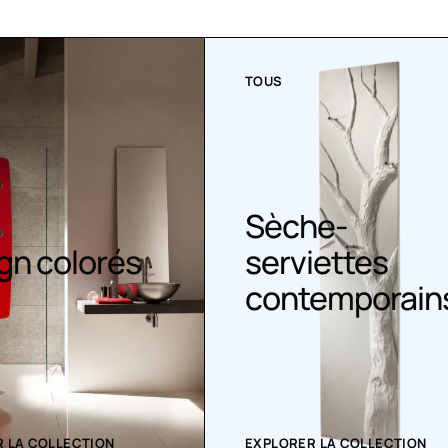
TOUS
Sèche-
gn colorés
serviettes
contemporain
 LA COLLECTION
EXPLORER LA COLLECTION