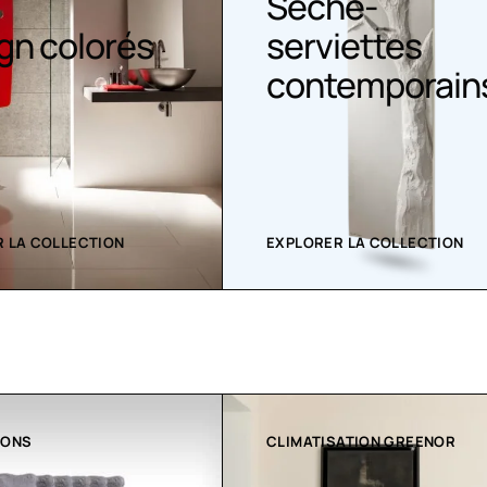
Sèche-
gn colorés
serviettes
contemporain
 LA COLLECTION
EXPLORER LA COLLECTION
ATION GREENOR
COLLECTION LT