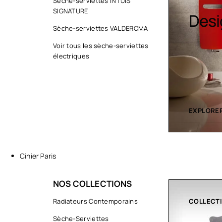
Sèche-serviettes INTUIS
SIGNATURE
Sèche serviette
Desi
Sèche-serviettes VALDEROMA
Voir tous les sèche-serviettes
électriques
EXPLORER LA COLLECTION
EXPLORER
Cinier Paris
NOS COLLECTIONS
COLLECTIONS
Radiateurs Contemporains
CLIMATIS
Sèche-Serviettes