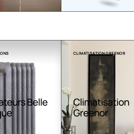
ATION GREENOR
COLLECTION LT
atisation
Luminaires LE
nor