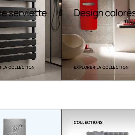
Sèche-
gn colorés
serviettes
contemporain
 LA COLLECTION
EXPLORER LA COLLECTION
IONS
CLIMATISATION GREENOR