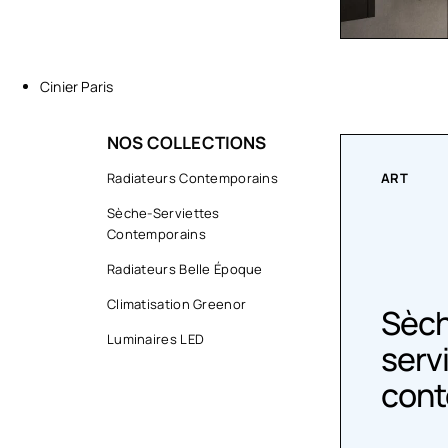
Cinier Paris
NOS COLLECTIONS
ART
Radiateurs Contemporains
COLLECT
Sèche-Serviettes
Contemporains
Radiateurs Belle Époque
Climatisation Greenor
Sèche-
Radi
Luminaires LED
serviettes
Épo
contemporains