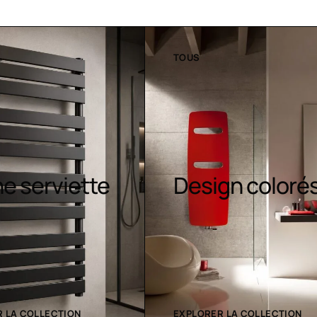
TOUS
Sèche-
gn colorés
serviettes
contemporain
 LA COLLECTION
EXPLORER LA COLLECTION