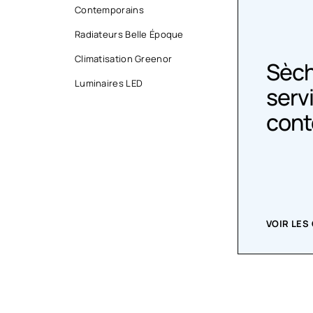
Contemporains
Radiateurs Belle Époque
Climatisation Greenor
Sèche-
Radi
Luminaires LED
serviettes
Épo
contemporains
VOIR LES CRÉATIONS
ACHETEZ