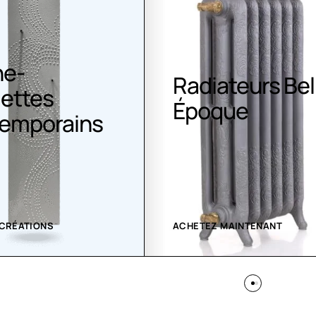
ateurs Belle
Climatisation
que
Greenor
 MAINTENANT
VOIR LES CRÉATIONS