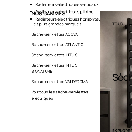
Radiateurs électriques verticaux
Radiateurs électriques plinthe
NOS GAMMES
Radiateurs électriques horizontaux
TOUS
Les plus grandes marques
TOUS
Sèche-serviettes ACOVA
Sèche-serviettes ATLANTIC
Sèche-serviettes INTUIS
Sèche-serviettes INTUIS
SIGNATURE
Sèche serviette
Desi
Sèche-serviettes VALDEROMA
Voir tous les sèche-serviettes
électriques
EXPLORER LA COLLECTION
EXPLORER