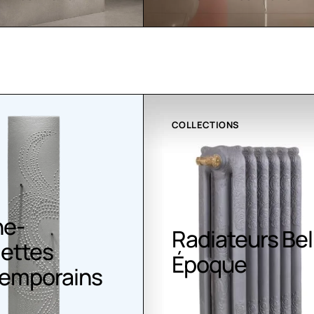
IONS
CLIMATISATION GREENOR
ateurs Belle
Climatisation
que
Greenor