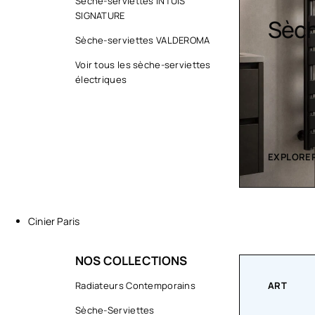
Sèche-serviettes INTUIS
SIGNATURE
Sèche serviette
Desi
Sèche-serviettes VALDEROMA
Voir tous les sèche-serviettes
électriques
EXPLORER LA COLLECTION
EXPLORER
Cinier Paris
NOS COLLECTIONS
ART
Radiateurs Contemporains
COLLECT
Sèche-Serviettes