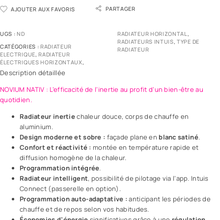
PARTAGER
AJOUTER AUX FAVORIS
UGS :
ND
RADIATEUR HORIZONTAL
,
RADIATEURS INTUIS
,
TYPE DE
CATÉGORIES :
RADIATEUR
RADIATEUR
ELECTRIQUE
,
RADIATEUR
ÉLECTRIQUES HORIZONTAUX
,
Description détaillée
NOVIUM NATIV : L’efficacité de l’inertie au profit d’un bien-être au
quotidien.
Radiateur inertie
chaleur douce, corps de chauffe en
aluminium.
Design moderne et sobre :
façade plane en
blanc satiné
.
Confort et réactivité :
montée en température rapide et
diffusion homogène de la chaleur.
Programmation intégrée
.
Radiateur intelligent
, possibilité de pilotage via l’app. Intuis
Connect (passerelle en option).
Programmation auto-adaptative :
anticipant les périodes de
chauffe et de repos selon vos habitudes.
Économies d’énergie
significatives grâce à une
régulation