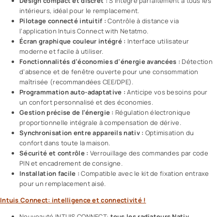
Design compact et discret :
S’intègre parfaitement à tous les
intérieurs, idéal pour le remplacement.
Pilotage connecté intuitif :
Contrôle à distance via
l’application Intuis Connect with Netatmo.
Écran graphique couleur intégré :
Interface utilisateur
moderne et facile à utiliser.
Fonctionnalités d’économies d’énergie avancées :
Détection
d’absence et de fenêtre ouverte pour une consommation
maîtrisée (recommandées CEE/DPE).
Programmation auto-adaptative :
Anticipe vos besoins pour
un confort personnalisé et des économies.
Gestion précise de l’énergie :
Régulation électronique
proportionnelle intégrale à compensation de dérive.
Synchronisation entre appareils nativ :
Optimisation du
confort dans toute la maison.
Sécurité et contrôle :
Verrouillage des commandes par code
PIN et encadrement de consigne.
Installation facile :
Compatible avec le kit de fixation entraxe
pour un remplacement aisé.
Intuis Connect: intelligence et connectivité !
Nouveauté INTUIS CONNECT:
tous les radiateurs Nativ