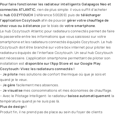
Pour faire fonctionner les radiateur intelligents Galapagos Neo et
connectés ATLANTIC
, rien de plus simple: il vous suffit d’acheter
le
hub COZYTOUCH
(référence 500269) puis de
télécharger
l’application Cozytouch
afin de pouvoir
gérer votre chauffage de
chez vous ou à distance
par le biais de
votre smartphone
.
Le hub Cozytouch Atlantic pour radiateurs connectés permet de faire
la passerelle entre les informations que vous saisissez sur votre
smartphone et les radiateurs connectés équipés Cozytouch. Le hub
Cozytouch doit être branché sur votre box internet pour piloter les
radiateurs équipés de l’interface Cozytouch. Un seul hub Cozytouch
est nécessaire. L’application smartphone permettant de piloter son
installation est
disponible sur l’App Store et sur Google Play
.
Cozytouch: Vivez les radiateurs connectés !
–
Je pilote
mes solutions de confort thermique où que je sois et
quand je le veux.
–
Je gère
facilement mes absences.
–
Je visualise
mes consommations et mes économies de chauffage.
– Avec le Pilotage Intelligent: le radiateur
baisse automatiquement
la
température quand je ne suis pas là.
Plus de design !
Produit fin, il ne prend pas de place au sein du foyer de clients