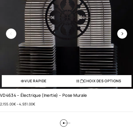
VUE RAPIDE
CHOIX DES OPTIONS
VD4634 – Électrique (inertie) – Pose Murale
2,155.00
€
–
4,931.00
€