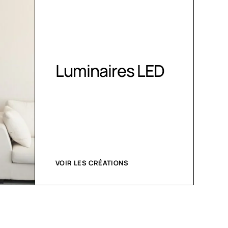
R
Luminaires LED
c
VOIR LES CRÉATIONS
ACH