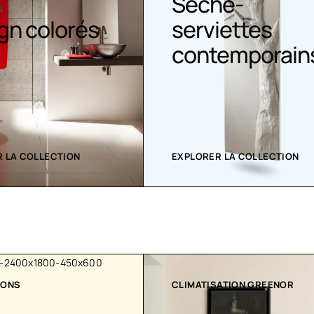
Sèche-
gn colorés
serviettes
contemporain
 LA COLLECTION
EXPLORER LA COLLECTION
IONS
CLIMATISATION GREENOR