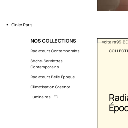
Cinier Paris
NOS COLLECTIONS
ART
Radiateurs Contemporains
COLLECT
Sèche-Serviettes
Contemporains
Radiateurs Belle Époque
Climatisation Greenor
Sèche-
Radi
Luminaires LED
serviettes
Épo
contemporains