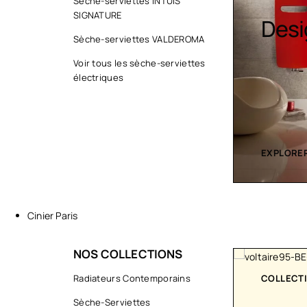
Sèche-serviettes INTUIS
SIGNATURE
Sèche serviette
Desi
Sèche-serviettes VALDEROMA
Voir tous les sèche-serviettes
électriques
EXPLORER LA COLLECTION
EXPLORER
Cinier Paris
NOS COLLECTIONS
ART
Radiateurs Contemporains
COLLECT
Sèche-Serviettes