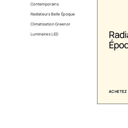
Contemporains
Radiateurs Belle Époque
Climatisation Greenor
Sèche-
Radi
Luminaires LED
serviettes
Épo
contemporains
VOIR LES CRÉATIONS
ACHETEZ