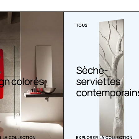
TOUS
Sèche-
gn colorés
serviettes
contemporain
 LA COLLECTION
EXPLORER LA COLLECTION