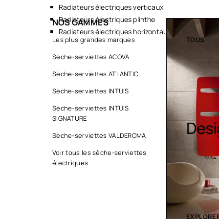
Radiateurs électriques verticaux
Radiateurs électriques plinthe
NOS GAMMES
Radiateurs électriques horizontaux
TOUS
Les plus grandes marques
TOUS
Sèche-serviettes ACOVA
Sèche-serviettes ATLANTIC
Sèche-serviettes INTUIS
Sèche-serviettes INTUIS
SIGNATURE
Sèche serviette
Desi
Sèche-serviettes VALDEROMA
Voir tous les sèche-serviettes
électriques
EXPLORER LA COLLECTION
EXPLORER