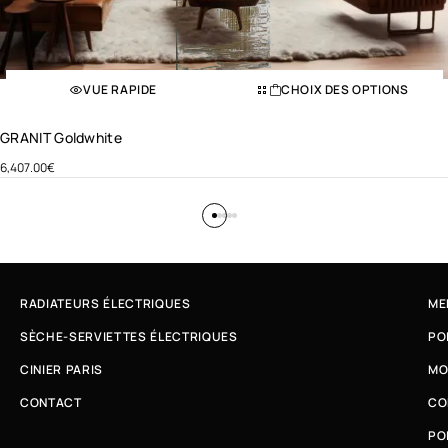
VUE RAPIDE
CHOIX DES OPTIONS
GRANIT Goldwhite
6,407.00
€
RADIATEURS ÉLECTRIQUES
ME
SÈCHE-SERVIETTES ÉLECTRIQUES
PO
CINIER PARIS
MO
CONTACT
CO
PO