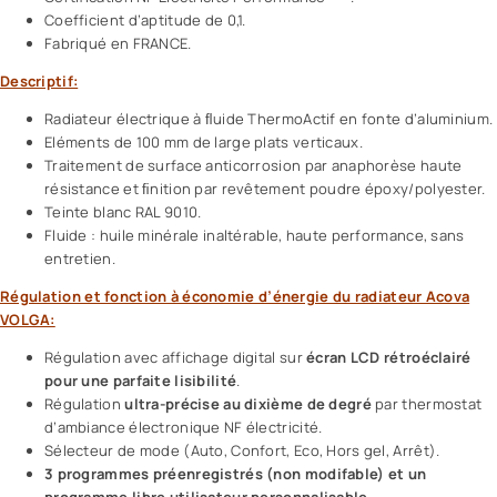
Coefficient d’aptitude de 0,1.
Fabriqué en FRANCE.
Descriptif:
Radiateur électrique à ﬂuide ThermoActif en fonte d’aluminium.
Eléments de 100 mm de large plats verticaux.
Traitement de surface anticorrosion par anaphorèse haute
résistance et ﬁnition par revêtement poudre époxy/polyester.
Teinte blanc RAL 9010.
Fluide : huile minérale inaltérable, haute performance, sans
entretien.
Régulation et fonction à économie d’énergie du radiateur Acova
VOLGA:
Régulation avec affichage digital sur
écran LCD rétroéclairé
pour une parfaite lisibilité
.
Régulation
ultra-précise au dixième de degré
par thermostat
d’ambiance électronique NF électricité.
Sélecteur de mode (Auto, Confort, Eco, Hors gel, Arrêt).
3 programmes préenregistrés (non modifable) et un