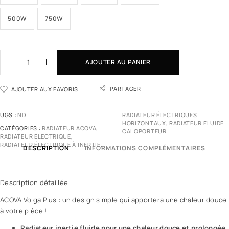
500W
750W
AJOUTER AU PANIER
PARTAGER
AJOUTER AUX FAVORIS
UGS :
ND
RADIATEUR ÉLECTRIQUES
HORIZONTAUX
,
RADIATEUR FLUIDE
CATÉGORIES :
RADIATEUR ACOVA
,
CALOPORTEUR
RADIATEUR ELECTRIQUE
,
RADIATEUR ÉLECTRIQUE À INERTIE
,
DESCRIPTION
INFORMATIONS COMPLÉMENTAIRES
Description détaillée
ACOVA Volga Plus : un design simple qui apportera une chaleur douce
à votre pièce !
Radiateur inertie fluide pour une chaleur douce et prolongée
.