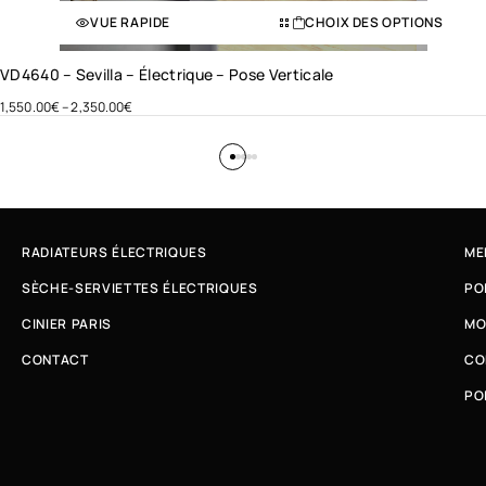
VUE RAPIDE
CHOIX DES OPTIONS
VD4640 – Sevilla – Électrique – Pose Verticale
1,550.00
€
–
2,350.00
€
RADIATEURS ÉLECTRIQUES
ME
SÈCHE-SERVIETTES ÉLECTRIQUES
PO
CINIER PARIS
MO
CONTACT
CO
PO