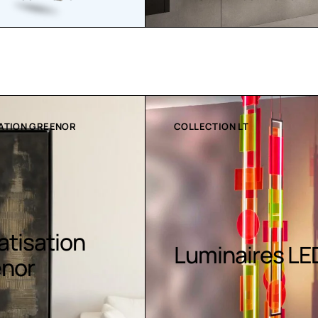
ON LT
RADIATEURS
Radiateurs
naires LED
contemporain