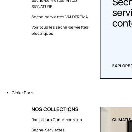
Sèc
Sèche-serviettes INTUIS
SIGNATURE
Design colorés
serv
Sèche-serviettes VALDEROMA
cont
Voir tous les sèche-serviettes
électriques
EXPLORER LA COLLECTION
EXPLORER
Cinier Paris
NOS COLLECTIONS
CLIMATISATION GREENOR
Radiateurs Contemporains
COLLECTI
Sèche-Serviettes