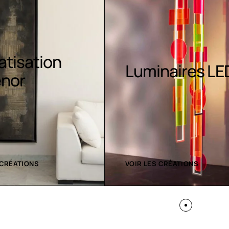
Radiateurs
naires LED
contemporain
 CRÉATIONS
ACHETEZ MAINTENANT