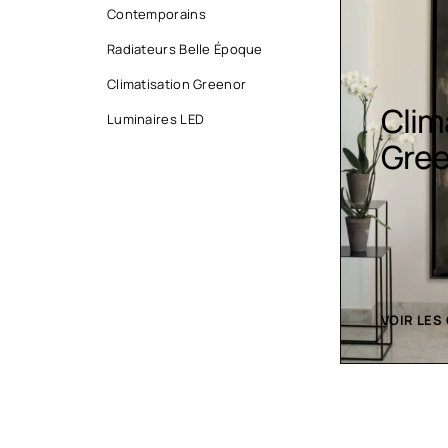
Contemporains
Radiateurs Belle Époque
Climatisation Greenor
Climatisation
Luminaires LED
Lumi
Greenor
VOIR LES CRÉATIONS
VOIR LES