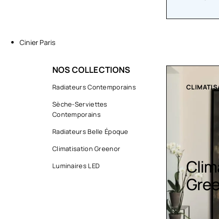
Cinier Paris
NOS COLLECTIONS
CLIMATISATION GREENOR
Radiateurs Contemporains
COLLECTI
Sèche-Serviettes
Contemporains
Radiateurs Belle Époque
Climatisation Greenor
Climatisation
Luminaires LED
Lumi
Greenor