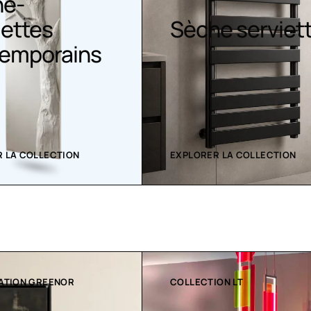
he-
iettes
Sèche serviet
emporains
 LA COLLECTION
EXPLORER LA COLLECTION
ON LT
RADIATEURS