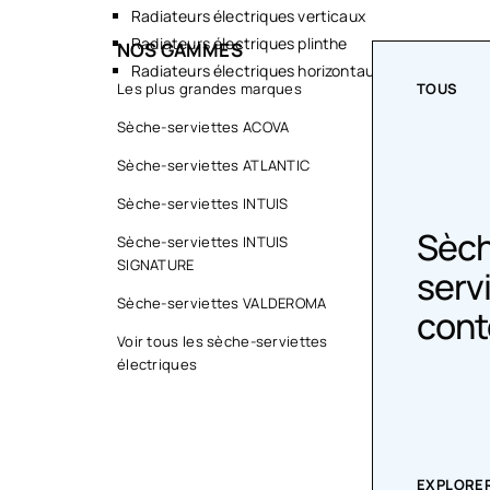
Radiateurs électriques verticaux
Radiateurs électriques plinthe
NOS GAMMES
Radiateurs électriques horizontaux
TOUS
Les plus grandes marques
TOUS
Sèche-serviettes ACOVA
Sèche-serviettes ATLANTIC
Sèche-serviettes INTUIS
Sèc
Sèche-serviettes INTUIS
SIGNATURE
Design colorés
serv
Sèche-serviettes VALDEROMA
cont
Voir tous les sèche-serviettes
électriques
EXPLORER LA COLLECTION
EXPLORER