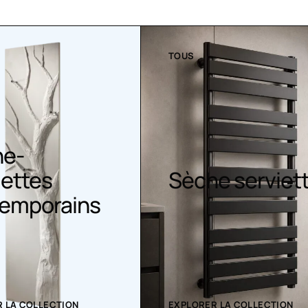
TOUS
he-
iettes
Sèche serviet
emporains
 LA COLLECTION
EXPLORER LA COLLECTION