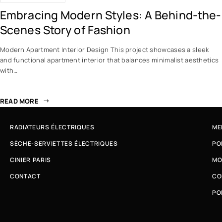
Embracing Modern Styles: A Behind-the-
Scenes Story of Fashion
Modern Apartment Interior Design This project showcases a sleek
and functional apartment interior that balances minimalist aesthetics
with…
READ MORE
RADIATEURS ÉLECTRIQUES
ME
SÈCHE-SERVIETTES ÉLECTRIQUES
PO
CINIER PARIS
MO
CONTACT
CO
PO